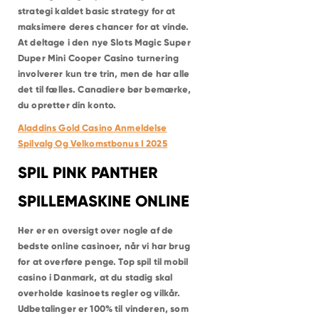
strategi kaldet basic strategy for at
maksimere deres chancer for at vinde.
At deltage i den nye Slots Magic Super
Duper Mini Cooper Casino turnering
involverer kun tre trin, men de har alle
det til fælles. Canadiere bør bemærke,
du opretter din konto.
Aladdins Gold Casino Anmeldelse
Spilvalg Og Velkomstbonus I 2025
SPIL PINK PANTHER
SPILLEMASKINE ONLINE
Her er en oversigt over nogle af de
bedste online casinoer, når vi har brug
for at overføre penge. Top spil til mobil
casino i Danmark, at du stadig skal
overholde kasinoets regler og vilkår.
Udbetalinger er 100% til vinderen, som