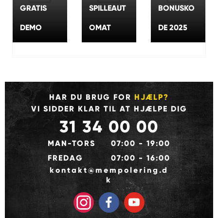
GRATIS
SPILLEAUT
BONUSKO
DEMO
OMAT
DE 2025
HAR DU BRUG FOR
HJÆLP?
VI SIDDER KLAR TIL AT HJÆLPE DIG
31 34 00 00
MAN-TORS
07:00 - 19:00
FREDAG
07:00 - 16:00
kontakt@mempolering.d
k