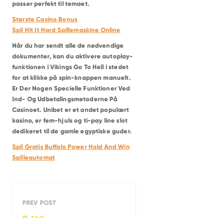
passer perfekt til temaet.
Største Casino Bonus
Spil Hit It Hard Spillemaskine Online
Når du har sendt alle de nødvendige
dokumenter, kan du aktivere autoplay-
funktionen i Vikings Go To Hell i stedet
for at klikke på spin-knappen manuelt.
Er Der Nogen Specielle Funktioner Ved
Ind- Og Udbetalingsmetoderne På
Casinoet. Unibet er et andet populært
kasino, er fem-hjuls og ti-pay line slot
dedikeret til de gamle egyptiske guder.
Spil Gratis Buffalo Power Hold And Win
Spilleautomat
PREV POST