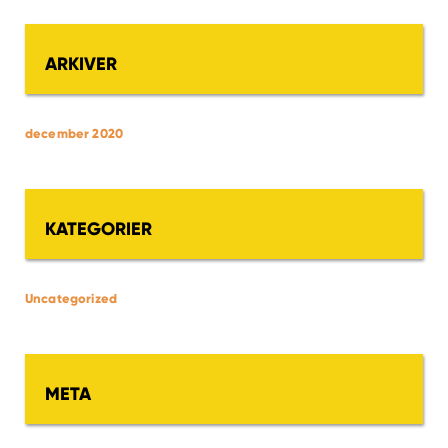
ARKIVER
december 2020
KATEGORIER
Uncategorized
META