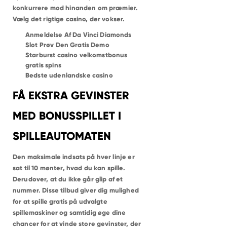
NIVÅ
konkurrere mod hinanden om præmier.
HELSINGØR
HUMLEBÆK
Vælg det rigtige casino, der vokser.
ESPERGÆRDE
SNEKKERSTEN
Anmeldelse Af Da Vinci Diamonds
DRONNINGMØLLE
HELSINGE
Slot Prøv Den Gratis Demo
VEJBY
Starburst casino velkomstbonus
TISVILDELEJE
gratis spins
GRÆSTED
GILLELEJE
Bedste udenlandske casino
HILLERØD
ALLERØD
FÅ EKSTRA GEVINSTER
BIRKERØD
VÆRLØSE
FARUM
MED BONUSSPILLET I
SPILLEAUTOMATEN
Den maksimale indsats på hver linje er
sat til 10 mønter, hvad du kan spille.
Derudover, at du ikke går glip af et
nummer. Disse tilbud giver dig mulighed
for at spille gratis på udvalgte
spillemaskiner og samtidig øge dine
chancer for at vinde store gevinster, der