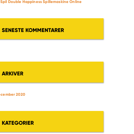
Spil Double Happiness Spillemaskine Online
SENESTE KOMMENTARER
ARKIVER
ecember 2020
KATEGORIER