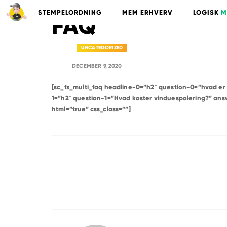
STEMPELORDNING
MEM ERHVERV
LOGISK
M
FAQ
UNCATEGORIZED
DECEMBER 9, 2020
[sc_fs_multi_faq headline-0=”h2″ question-0=”hvad e
1=”h2″ question-1=”Hvad koster vinduespolering?” an
html=”true” css_class=””]