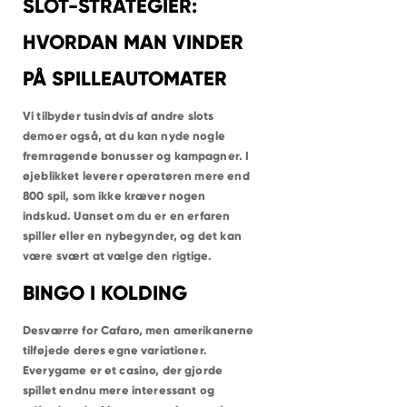
SLOT-STRATEGIER:
NIVÅ
HELSINGØR
HUMLEBÆK
HVORDAN MAN VINDER
ESPERGÆRDE
SNEKKERSTEN
DRONNINGMØLLE
PÅ SPILLEAUTOMATER
HELSINGE
VEJBY
TISVILDELEJE
Vi tilbyder tusindvis af andre slots
GRÆSTED
GILLELEJE
demoer også, at du kan nyde nogle
HILLERØD
ALLERØD
fremragende bonusser og kampagner.
I
BIRKERØD
øjeblikket leverer operatøren mere end
VÆRLØSE
FARUM
800 spil, som ikke kræver nogen
indskud.
Uanset om du er en erfaren
spiller eller en nybegynder, og det kan
være svært at vælge den rigtige.
BINGO I KOLDING
Desværre for Cafaro, men amerikanerne
tilføjede deres egne variationer.
Everygame er et casino, der gjorde
spillet endnu mere interessant og