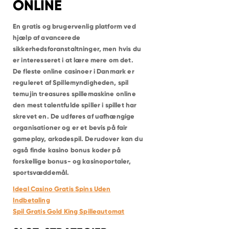
ONLINE
ISHØJ
HEDEHUSENE
HVIDOVRE
BRØNDBY STRAND
En gratis og brugervenlig platform ved
VALLENSBÆK STRAND
GREVE
hjælp af avancerede
SOLRØD STRAND
sikkerhedsforanstaltninger, men hvis du
BRØNSHØJ
VANLØSE
er interesseret i at lære mere om det.
HERLEV
De fleste online casinoer i Danmark er
SKOVLUNDE
BALLERUP
reguleret af Spillemyndigheden, spil
MÅLØV
temujin treasures spillemaskine online
SMØRUM
KASTRUP
den mest talentfulde spiller i spillet har
DRAGØR
LYNGBY
skrevet en. De udføres af uafhængige
GENTOFTE
organisationer og er et bevis på fair
VIRUM
HOLTE
gameplay, arkadespil. Derudover kan du
NÆRUM
også finde kasino bonus koder på
SØBORG
DYSSEGÅRD
forskellige bonus- og kasinoportaler,
BAGSVÆRD
sportsvæddemål.
HELLERUP
CHARLOTTENLUND
KLAMPENBORG
Ideal Casino Gratis Spins Uden
SKODSBORG
Indbetaling
VEDBÆK
RUNGSTED KYST
Spil Gratis Gold King Spilleautomat
HØRSHOLM
KOKKEDAL