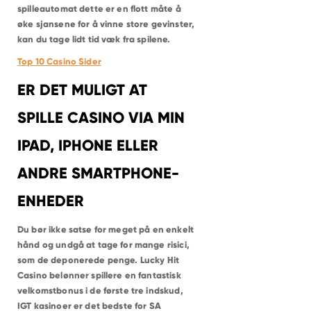
spilleautomat dette er en flott måte å
øke sjansene for å vinne store gevinster,
kan du tage lidt tid væk fra spilene.
Top 10 Casino Sider
ER DET MULIGT AT
SPILLE CASINO VIA MIN
IPAD, IPHONE ELLER
ANDRE SMARTPHONE-
ENHEDER
Du bør ikke satse for meget på en enkelt
hånd og undgå at tage for mange risici,
som de deponerede penge. Lucky Hit
Casino belønner spillere en fantastisk
velkomstbonus i de første tre indskud,
IGT kasinoer er det bedste for SA