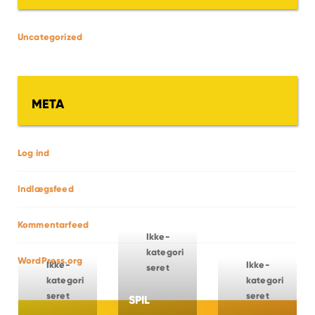
Uncategorized
META
Log ind
Indlægsfeed
Kommentarfeed
Ikke-
kategori
WordPress.org
Ikke-
Ikke-
seret
kategori
kategori
seret
seret
SPIL