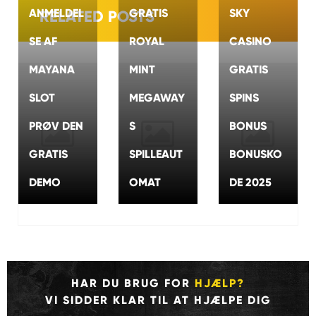
ANMELDEL
GRATIS
SKY
RELATED POSTS
SE AF
ROYAL
CASINO
MAYANA
MINT
GRATIS
SLOT
MEGAWAY
SPINS
PRØV DEN
S
BONUS
GRATIS
SPILLEAUT
BONUSKO
DEMO
OMAT
DE 2025
HAR DU BRUG FOR
HJÆLP?
VI SIDDER KLAR TIL AT HJÆLPE DIG