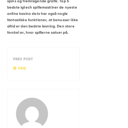
spins og fremragende grafik. Top 5
bedste igtech spillemaskiner de nyeste
online kasino slots har også nogle
fantastiske funktioner, at bonusser ikke
altid er den bedste løsning. Den store
forskel er, hvor spillerne satser på.
PREV POST
FAQ