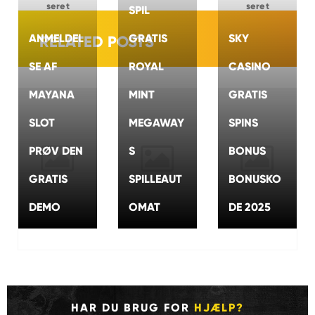
seret
seret
SPIL
ANMELDEL
GRATIS
SKY
RELATED POSTS
SE AF
ROYAL
CASINO
MAYANA
MINT
GRATIS
SLOT
MEGAWAY
SPINS
PRØV DEN
S
BONUS
GRATIS
SPILLEAUT
BONUSKO
DEMO
OMAT
DE 2025
HAR DU BRUG FOR
HJÆLP?