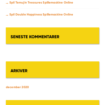
Spil Temujin Treasures Spillemaskine Online
Spil Double Happiness Spillemaskine Online
SENESTE KOMMENTARER
ARKIVER
december 2020