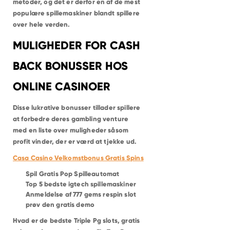
metoder, og det er derfor en af de mest
populære spillemaskiner blandt spillere
over hele verden.
MULIGHEDER FOR CASH
BACK BONUSSER HOS
ONLINE CASINOER
Disse lukrative bonusser tillader spillere
at forbedre deres gambling venture
med en liste over muligheder såsom
profit vinder, der er værd at tjekke ud.
Casa Casino Velkomstbonus Gratis Spins
Spil Gratis Pop Spilleautomat
Top 5 bedste igtech spillemaskiner
Anmeldelse af 777 gems respin slot
prøv den gratis demo
Hvad er de bedste Triple Pg slots, gratis