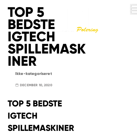
S
TOP 5
STEMPELORDNING
k
BEDSTE
i
MEM ERHVERV
p
IGTECH
t
LOGISK
MILJØVENLIG
POLERING
o
SPILLEMASK
KUNDESERVICE
c
o
INER
BYER
n
t
KØBENHAVN K
LOGIN
e
Ikke-kategoriseret
KØBENHAVN V
FREDERIKSBERG
n
MEM APP
KØBENHAVN Ø
DECEMBER 10, 2020
NORDHAVN
t
KØBENHAVN N
KØBENHAVN S
KØBENHAVN NV
TOP 5 BEDSTE
KØBENHAVN SV
VALBY
GLOSTRUP
IGTECH
BRØNDBY
RØDOVRE
SPILLEMASKINER
ALBERTSLUND
VALLENSBÆK
TAASTRUP