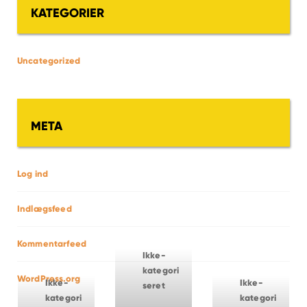
KATEGORIER
Uncategorized
META
Log ind
Indlægsfeed
Kommentarfeed
Ikke-
kategori
WordPress.org
Ikke-
Ikke-
seret
kategori
kategori