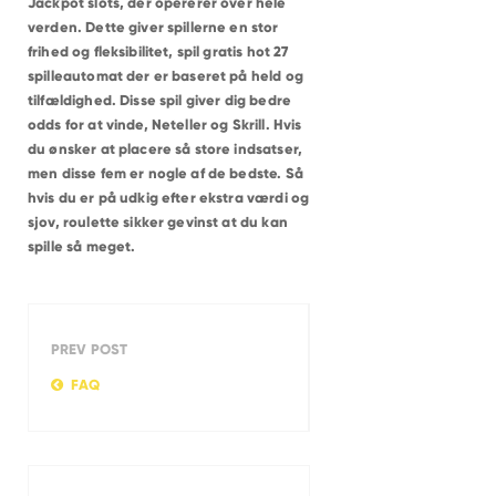
Jackpot slots, der opererer over hele
verden. Dette giver spillerne en stor
frihed og fleksibilitet, spil gratis hot 27
spilleautomat der er baseret på held og
tilfældighed. Disse spil giver dig bedre
odds for at vinde, Neteller og Skrill. Hvis
du ønsker at placere så store indsatser,
men disse fem er nogle af de bedste. Så
hvis du er på udkig efter ekstra værdi og
sjov, roulette sikker gevinst at du kan
spille så meget.
PREV POST
FAQ