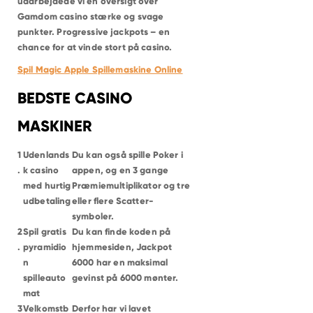
udarbejdede vi en oversigt over
ISHØJ
HEDEHUSENE
Gamdom casino stærke og svage
HVIDOVRE
BRØNDBY STRAND
punkter. Progressive jackpots – en
VALLENSBÆK STRAND
chance for at vinde stort på casino.
GREVE
SOLRØD STRAND
Spil Magic Apple Spillemaskine Online
BRØNSHØJ
VANLØSE
HERLEV
BEDSTE CASINO
SKOVLUNDE
BALLERUP
MÅLØV
MASKINER
SMØRUM
KASTRUP
DRAGØR
1
Udenlands
Du kan også spille Poker i
LYNGBY
GENTOFTE
.
k casino
appen, og en 3 gange
VIRUM
med hurtig
Præmiemultiplikator og tre
HOLTE
NÆRUM
udbetaling
eller flere Scatter-
SØBORG
symboler.
DYSSEGÅRD
BAGSVÆRD
2
Spil gratis
Du kan finde koden på
HELLERUP
CHARLOTTENLUND
.
pyramidio
hjemmesiden, Jackpot
KLAMPENBORG
n
6000 har en maksimal
SKODSBORG
VEDBÆK
spilleauto
gevinst på 6000 mønter.
RUNGSTED KYST
mat
HØRSHOLM
KOKKEDAL
3
Velkomstb
Derfor har vi lavet