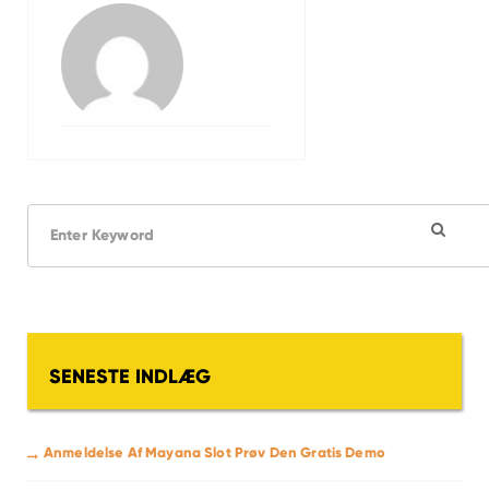
S
e
a
r
c
h
f
o
SENESTE INDLÆG
r
:
Anmeldelse Af Mayana Slot Prøv Den Gratis Demo