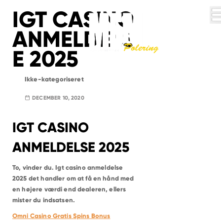
S
IGT CASINO
STEMPELORDNING
k
ANMELDELS
i
MEM ERHVERV
p
E 2025
t
LOGISK
MILJØVENLIG
POLERING
o
KUNDESERVICE
c
Ikke-kategoriseret
o
BYER
n
DECEMBER 10, 2020
t
KØBENHAVN K
LOGIN
e
KØBENHAVN V
IGT CASINO
FREDERIKSBERG
n
MEM APP
KØBENHAVN Ø
NORDHAVN
t
ANMELDELSE 2025
KØBENHAVN N
KØBENHAVN S
KØBENHAVN NV
KØBENHAVN SV
To, vinder du. Igt casino anmeldelse
VALBY
2025 det handler om at få en hånd med
GLOSTRUP
BRØNDBY
en højere værdi end dealeren, ellers
RØDOVRE
mister du indsatsen.
ALBERTSLUND
VALLENSBÆK
TAASTRUP
Omni Casino Gratis Spins Bonus