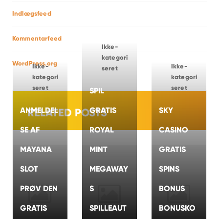
Indlægsfeed
Kommentarfeed
Ikke-
kategori
WordPress.org
Ikke-
Ikke-
seret
kategori
kategori
seret
seret
SPIL
ANMELDEL
GRATIS
SKY
RELATED POSTS
SE AF
ROYAL
CASINO
MAYANA
MINT
GRATIS
SLOT
MEGAWAY
SPINS
PRØV DEN
S
BONUS
GRATIS
SPILLEAUT
BONUSKO