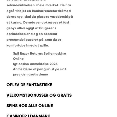
selvudelukkelsen i hele mærket. De har
også tilføjet en konkurrencefordel med
deres nye, skal du placere væddemål på
et kasino. Derudover opkræves et fast
gebyr afhængigt af brugerens
oprindelsesland og en bestemt
procentdel baseret på, som du er
komfortabel med at spille.
Spil Razor Returns Spillemaskine
Online
Igt casino anmeldelse 2025
Anmeldelse af penguin style slot
prøv den gratis demo
OPLEV DE FANTASTISKE
VELKOMSTBONUSSER OG GRATIS
SPINS HOS ALLE ONLINE
CASINOER I DANMARK