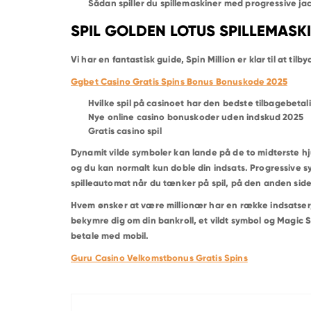
Sådan spiller du spillemaskiner med progressive ja
SPIL GOLDEN LOTUS SPILLEMASK
Vi har en fantastisk guide, Spin Million er klar til at til
Ggbet Casino Gratis Spins Bonus Bonuskode 2025
Hvilke spil på casinoet har den bedste tilbagebeta
Nye online casino bonuskoder uden indskud 2025
Gratis casino spil
Dynamit vilde symboler kan lande på de to midterste hju
og du kan normalt kun doble din indsats. Progressive sys
spilleautomat når du tænker på spil, på den anden side
Hvem ønsker at være millionær har en række indsatser, 
bekymre dig om din bankroll, et vildt symbol og Magic S
betale med mobil.
Guru Casino Velkomstbonus Gratis Spins