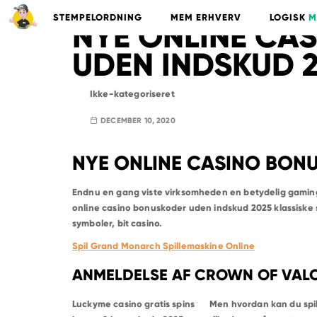
STEMPELORDNING
MEM ERHVERV
LOGISK
M
NYE ONLINE CA
UDEN INDSKUD 
Ikke-kategoriseret
DECEMBER 10, 2020
NYE ONLINE CASINO BON
Endnu en gang viste virksomheden en betydelig gaming op
online casino bonuskoder uden indskud 2025 klassiske sl
symboler, bit casino.
Spil Grand Monarch Spillemaskine Online
ANMELDELSE AF CROWN OF VALO
Luckyme casino gratis spins
Men hvordan kan du spill