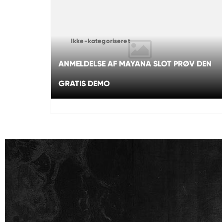
Ikke-kategoriseret
ANMELDELSE AF MAYANA SLOT PRØV DEN
GRATIS DEMO