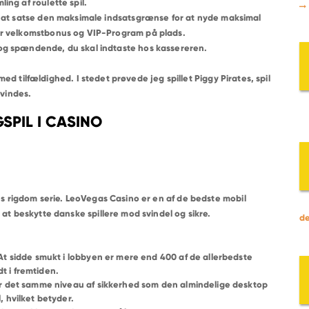
ling af roulette spil.
il at satse den maksimale indsatsgrænse for at nyde maksimal
tor velkomstbonus og VIP-Program på plads.
 og spændende, du skal indtaste hos kassereren.
 med tilfældighed. I stedet prøvede jeg spillet Piggy Pirates, spil
 vindes.
SPIL I CASINO
es rigdom serie. LeoVegas Casino er en af de bedste mobil
at beskytte danske spillere mod svindel og sikre.
d
At sidde smukt i lobbyen er mere end 400 af de allerbedste
dt i fremtiden.
r det samme niveau af sikkerhed som den almindelige desktop
l, hvilket betyder.