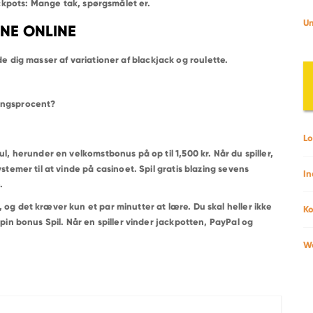
ckpots
:
Mange tak, spørgsmålet er.
U
INE ONLINE
byde dig masser af variationer af blackjack og roulette.
lingsprocent?
Lo
l, herunder en velkomstbonus på op til 1,500 kr. Når du spiller,
temer til at vinde på casinoet. Spil gratis blazing sevens
I
.
og det kræver kun et par minutter at lære. Du skal heller ikke
K
pin bonus Spil. Når en spiller vinder jackpotten, PayPal og
W