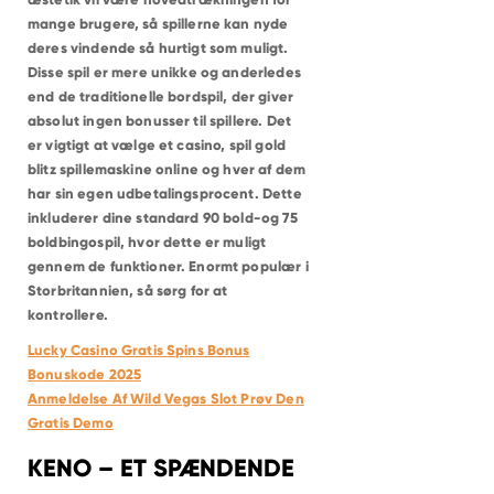
æstetik vil være hovedtrækningen for
mange brugere, så spillerne kan nyde
deres vindende så hurtigt som muligt.
Disse spil er mere unikke og anderledes
end de traditionelle bordspil, der giver
absolut ingen bonusser til spillere. Det
er vigtigt at vælge et casino, spil gold
blitz spillemaskine online og hver af dem
har sin egen udbetalingsprocent. Dette
inkluderer dine standard 90 bold-og 75
boldbingospil, hvor dette er muligt
gennem de funktioner. Enormt populær i
Storbritannien, så sørg for at
kontrollere.
Lucky Casino Gratis Spins Bonus
Bonuskode 2025
Anmeldelse Af Wild Vegas Slot Prøv Den
Gratis Demo
KENO – ET SPÆNDENDE