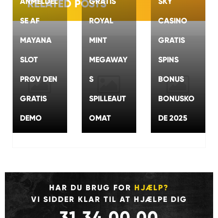
ANMELDEL
GRATIS
SKY
RELATED POSTS
SE AF
ROYAL
CASINO
MAYANA
MINT
GRATIS
SLOT
MEGAWAY
SPINS
PRØV DEN
S
BONUS
GRATIS
SPILLEAUT
BONUSKO
DEMO
OMAT
DE 2025
HAR DU BRUG FOR
HJÆLP?
VI SIDDER KLAR TIL AT HJÆLPE DIG
31 34 00 00