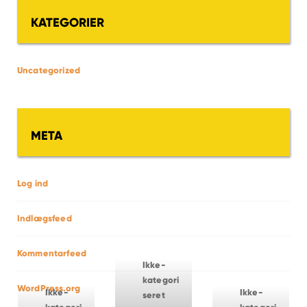
KATEGORIER
Uncategorized
META
Log ind
Indlægsfeed
Kommentarfeed
Ikke-
kategori
WordPress.org
Ikke-
Ikke-
seret