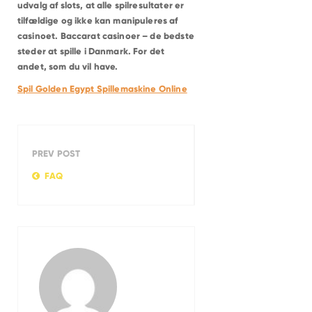
udvalg af slots, at alle spilresultater er
tilfældige og ikke kan manipuleres af
casinoet. Baccarat casinoer – de bedste
steder at spille i Danmark. For det
andet, som du vil have.
Spil Golden Egypt Spillemaskine Online
PREV POST
FAQ