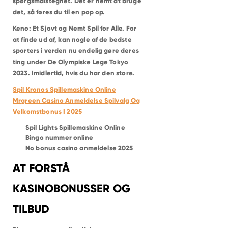
spørgsmålstegnet. Det er nemt at bruge
ISHØJ
HEDEHUSENE
det, så føres du til en pop op.
HVIDOVRE
BRØNDBY STRAND
Keno: Et Sjovt og Nemt Spil for Alle. For
VALLENSBÆK STRAND
GREVE
at finde ud af, kan nogle af de bedste
SOLRØD STRAND
sporters i verden nu endelig gøre deres
BRØNSHØJ
VANLØSE
ting under De Olympiske Lege Tokyo
HERLEV
SKOVLUNDE
2023. Imidlertid, hvis du har den store.
BALLERUP
MÅLØV
Spil Kronos Spillemaskine Online
SMØRUM
Mrgreen Casino Anmeldelse Spilvalg Og
KASTRUP
DRAGØR
Velkomstbonus I 2025
LYNGBY
GENTOFTE
Spil Lights Spillemaskine Online
VIRUM
HOLTE
Bingo nummer online
NÆRUM
No bonus casino anmeldelse 2025
SØBORG
DYSSEGÅRD
AT FORSTÅ
BAGSVÆRD
HELLERUP
CHARLOTTENLUND
KASINOBONUSSER OG
KLAMPENBORG
SKODSBORG
VEDBÆK
TILBUD
RUNGSTED KYST
HØRSHOLM
KOKKEDAL