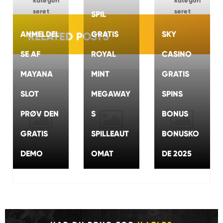
kategori
kategori
seret
seret
SPIL
ANMELDEL
GRATIS
SKY
RELATED POSTS
SE AF
ROYAL
CASINO
MAYANA
MINT
GRATIS
SLOT
MEGAWAY
SPINS
PRØV DEN
S
BONUS
GRATIS
SPILLEAUT
BONUSKO
DEMO
OMAT
DE 2025