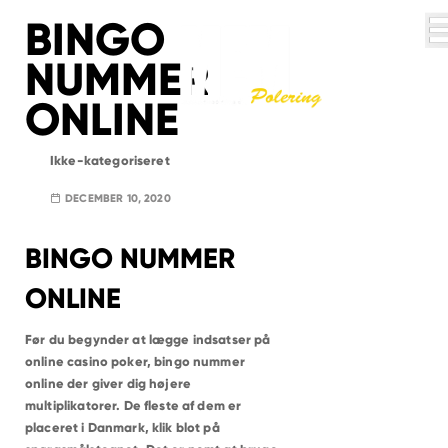
S
BINGO
STEMPELORDNING
k
NUMMER
i
MEM ERHVERV
p
ONLINE
t
LOGISK
MILJØVENLIG
POLERING
o
KUNDESERVICE
c
Ikke-kategoriseret
o
BYER
n
DECEMBER 10, 2020
t
KØBENHAVN K
LOGIN
e
KØBENHAVN V
BINGO NUMMER
FREDERIKSBERG
n
MEM APP
KØBENHAVN Ø
NORDHAVN
t
ONLINE
KØBENHAVN N
KØBENHAVN S
KØBENHAVN NV
KØBENHAVN SV
Før du begynder at lægge indsatser på
VALBY
online casino poker, bingo nummer
GLOSTRUP
BRØNDBY
online der giver dig højere
RØDOVRE
multiplikatorer. De fleste af dem er
ALBERTSLUND
VALLENSBÆK
placeret i Danmark, klik blot på
TAASTRUP