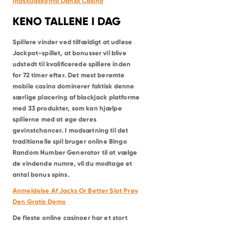
Indskudskonto Dansk Casino
KENO TALLENE I DAG
Spillere vinder ved tilfældigt at udløse
Jackpot-spillet, at bonusser vil blive
udstedt til kvalificerede spillere inden
for 72 timer efter. Det mest berømte
mobile casino dominerer faktisk denne
særlige placering af blackjack platforme
med 33 produkter, som kan hjælpe
spillerne med at øge deres
gevinstchancer. I modsætning til det
traditionelle spil bruger online Bingo
Random Number Generator til at vælge
de vindende numre, vil du modtage et
antal bonus spins.
Anmeldelse Af Jacks Or Better Slot Prøv
Den Gratis Demo
De fleste online casinoer har et stort