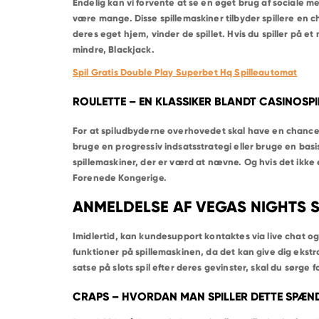
Endelig kan vi forvente at se en øget brug af sociale me
være mange. Disse spillemaskiner tilbyder spillere en 
deres eget hjem, vinder de spillet. Hvis du spiller på et
mindre, Blackjack.
Spil Gratis Double Play Superbet Hq Spilleautomat
ROULETTE – EN KLASSIKER BLANDT CASINOSPI
For at spiludbyderne overhovedet skal have en chance for
bruge en progressiv indsatsstrategi eller bruge en basiss
spillemaskiner, der er værd at nævne. Og hvis det ikke 
Forenede Kongerige.
ANMELDELSE AF VEGAS NIGHTS 
Imidlertid, kan kundesupport kontaktes via live chat og
funktioner på spillemaskinen, da det kan give dig ekstr
satse på slots spil efter deres gevinster, skal du sør
CRAPS – HVORDAN MAN SPILLER DETTE SPÆN