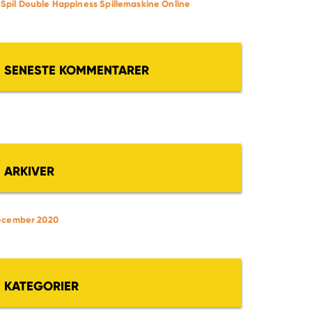
Spil Double Happiness Spillemaskine Online
SENESTE KOMMENTARER
ARKIVER
ecember 2020
KATEGORIER