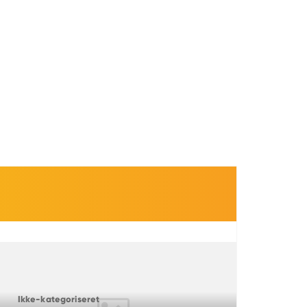
Ikke-kategoriseret