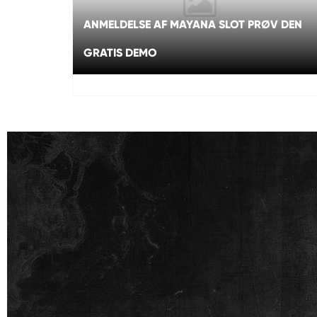
ANMELDELSE AF MAYANA SLOT PRØV DEN
GRATIS DEMO