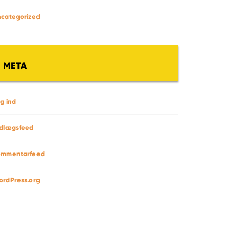
ncategorized
META
g ind
ndlægsfeed
ommentarfeed
ordPress.org