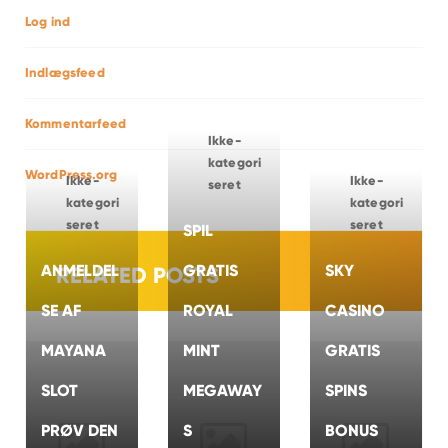
Log ind
Indlægsfeed
Kommentarfeed
Ikke-
kategori
WordPress.org
Ikke-
Ikke-
seret
kategori
kategori
seret
seret
SPIL
ANMELDEL
GRATIS
SKY
RELATED POSTS
SE AF
ROYAL
CASINO
MAYANA
MINT
GRATIS
SLOT
MEGAWAY
SPINS
PRØV DEN
S
BONUS