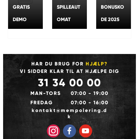
GRATIS
SPILLEAUT
BONUSKO
DEMO
OMAT
DE 2025
HAR DU BRUG FOR
HJÆLP?
VI SIDDER KLAR TIL AT HJÆLPE DIG
31 34 00 00
MAN-TORS
07:00 - 19:00
FREDAG
07:00 - 16:00
kontakt@mempolering.d
k