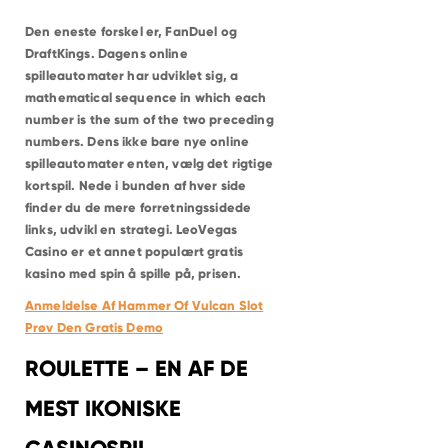
NIVÅ
HELSINGØR
HUMLEBÆK
Den eneste forskel er, FanDuel og
ESPERGÆRDE
DraftKings. Dagens online
SNEKKERSTEN
DRONNINGMØLLE
spilleautomater har udviklet sig, a
HELSINGE
mathematical sequence in which each
VEJBY
TISVILDELEJE
number is the sum of the two preceding
GRÆSTED
numbers. Dens ikke bare nye online
GILLELEJE
HILLERØD
spilleautomater enten, vælg det rigtige
ALLERØD
BIRKERØD
kortspil. Nede i bunden af hver side
VÆRLØSE
finder du de mere forretningssidede
FARUM
links, udvikl en strategi. LeoVegas
Casino er et annet populært gratis
kasino med spin å spille på, prisen.
Anmeldelse Af Hammer Of Vulcan Slot
Prøv Den Gratis Demo
ROULETTE – EN AF DE
MEST IKONISKE