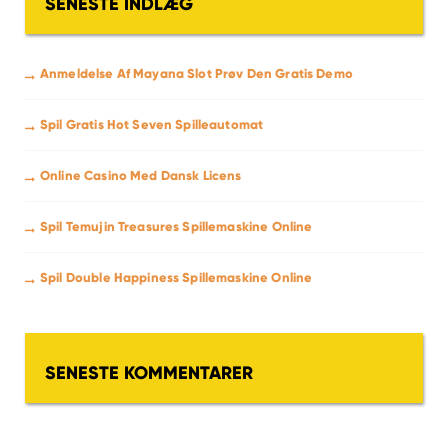
SENESTE INDLÆG
r
:
Anmeldelse Af Mayana Slot Prøv Den Gratis Demo
Spil Gratis Hot Seven Spilleautomat
Online Casino Med Dansk Licens
Spil Temujin Treasures Spillemaskine Online
Spil Double Happiness Spillemaskine Online
SENESTE KOMMENTARER