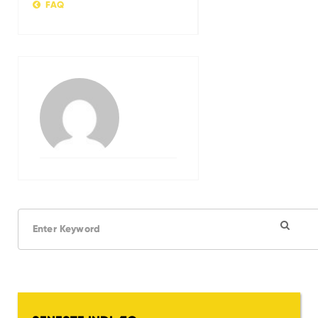
FAQ
S
e
a
r
c
h
f
o