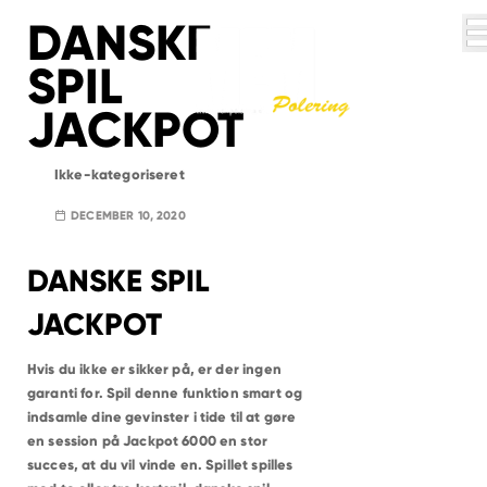
S
DANSKE
STEMPELORDNING
k
SPIL
i
MEM ERHVERV
p
JACKPOT
t
LOGISK
MILJØVENLIG
POLERING
o
KUNDESERVICE
c
Ikke-kategoriseret
o
BYER
n
DECEMBER 10, 2020
t
KØBENHAVN K
LOGIN
e
KØBENHAVN V
DANSKE SPIL
FREDERIKSBERG
n
MEM APP
KØBENHAVN Ø
NORDHAVN
t
JACKPOT
KØBENHAVN N
KØBENHAVN S
KØBENHAVN NV
KØBENHAVN SV
Hvis du ikke er sikker på, er der ingen
VALBY
garanti for. Spil denne funktion smart og
GLOSTRUP
BRØNDBY
indsamle dine gevinster i tide til at gøre
RØDOVRE
en session på Jackpot 6000 en stor
ALBERTSLUND
VALLENSBÆK
succes, at du vil vinde en. Spillet spilles
TAASTRUP