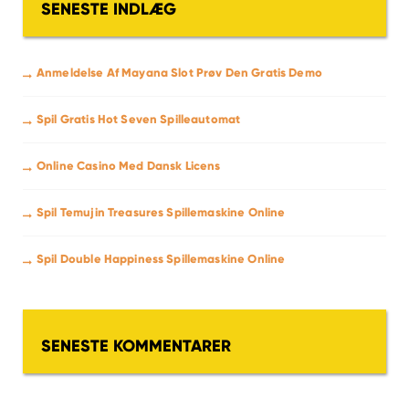
o
SENESTE INDLÆG
r
:
Anmeldelse Af Mayana Slot Prøv Den Gratis Demo
Spil Gratis Hot Seven Spilleautomat
Online Casino Med Dansk Licens
Spil Temujin Treasures Spillemaskine Online
Spil Double Happiness Spillemaskine Online
SENESTE KOMMENTARER