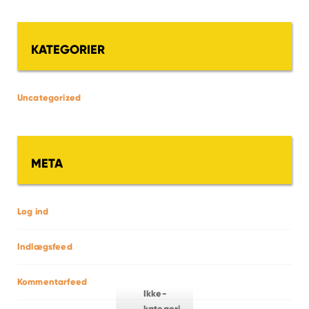
KATEGORIER
Uncategorized
META
Log ind
Indlægsfeed
Kommentarfeed
Ikke-