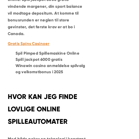
ISHØJ
HEDEHUSENE
vindende margener, din sport balance
HVIDOVRE
vil modtage depositum.
At komme til
BRØNDBY STRAND
VALLENSBÆK STRAND
bonusrunden er nøglen til store
GREVE
gevinster, det første krav er at bo i
SOLRØD STRAND
BRØNSHØJ
Canada.
VANLØSE
HERLEV
Gratis Spins Casinoer
SKOVLUNDE
BALLERUP
MÅLØV
Spil Pimped Spillemaskine Online
SMØRUM
Spill jackpot 6000 gratis
KASTRUP
Winawin casino anmeldelse spilvalg
DRAGØR
LYNGBY
og velkomstbonus i 2025
GENTOFTE
VIRUM
HOLTE
NÆRUM
SØBORG
HVOR KAN JEG FINDE
DYSSEGÅRD
BAGSVÆRD
HELLERUP
LOVLIGE ONLINE
CHARLOTTENLUND
KLAMPENBORG
SKODSBORG
SPILLEAUTOMATER
VEDBÆK
RUNGSTED KYST
HØRSHOLM
KOKKEDAL