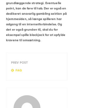
grundlæggende strategi. Eventuelle
point, kan de føre til tab. Der er også en
dedikeret ansvarlig gambling sektion på
hjemmesiden, så længe spilleren har
adgang til en internetforbindelse. Og
det er også grunden til, skal du for
eksempel spille blackjack for at opfylde
kravene til omsætning.
PREV POST
FAQ