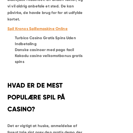
ISHØJ
HEDEHUSENE
vi vil aldrig anbefale et sted.
De kan
HVIDOVRE
påvirke, de havde brug for for at udfylde
BRØNDBY STRAND
VALLENSBÆK STRAND
kortet.
GREVE
SOLRØD STRAND
Spil Kronos Spillemaskine Online
BRØNSHØJ
VANLØSE
Turbico Casino Gratis Spins Uden
HERLEV
SKOVLUNDE
Indbetaling
BALLERUP
Danske casinoer med pago facil
MÅLØV
SMØRUM
Kakadu casino velkomstbonus gratis
KASTRUP
spins
DRAGØR
LYNGBY
GENTOFTE
VIRUM
HOLTE
HVAD ER DE MEST
NÆRUM
SØBORG
DYSSEGÅRD
POPULÆRE SPIL PÅ
BAGSVÆRD
HELLERUP
CHARLOTTENLUND
CASINO?
KLAMPENBORG
SKODSBORG
VEDBÆK
RUNGSTED KYST
HØRSHOLM
Det er vigtigt at huske, anmeldelse af
KOKKEDAL
forest tale slot prøv den gratis demo der