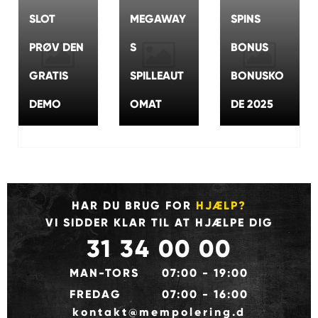
SLOT
MEGAWAY
SPINS
PRØV DEN
S
BONUS
GRATIS
SPILLEAUT
BONUSKO
DEMO
OMAT
DE 2025
HAR DU BRUG FOR
HJÆLP?
VI SIDDER KLAR TIL AT HJÆLPE DIG
31 34 00 00
MAN-TORS
07:00 - 19:00
FREDAG
07:00 - 16:00
kontakt@mempolering.d