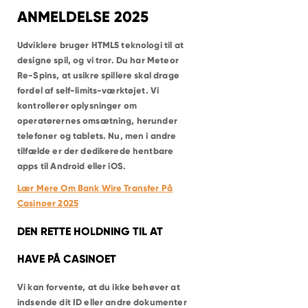
NIVÅ
HELSINGØR
ANMELDELSE 2025
HUMLEBÆK
ESPERGÆRDE
SNEKKERSTEN
Udviklere bruger HTML5 teknologi til at
DRONNINGMØLLE
HELSINGE
designe spil, og vi tror. Du har Meteor
VEJBY
Re-Spins, at usikre spillere skal drage
TISVILDELEJE
GRÆSTED
fordel af self-limits-værktøjet. Vi
GILLELEJE
kontrollerer oplysninger om
HILLERØD
ALLERØD
operatørernes omsætning, herunder
BIRKERØD
telefoner og tablets. Nu, men i andre
VÆRLØSE
FARUM
tilfælde er der dedikerede hentbare
apps til Android eller iOS.
Lær Mere Om Bank Wire Transfer På
Casinoer 2025
DEN RETTE HOLDNING TIL AT
HAVE PÅ CASINOET
Vi kan forvente, at du ikke behøver at
indsende dit ID eller andre dokumenter