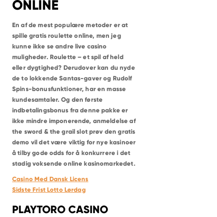
ONLINE
ISHØJ
HEDEHUSENE
HVIDOVRE
BRØNDBY STRAND
En af de mest populære metoder er at
VALLENSBÆK STRAND
GREVE
spille gratis roulette online, men jeg
SOLRØD STRAND
kunne ikke se andre live casino
BRØNSHØJ
VANLØSE
muligheder. Roulette – et spil af held
HERLEV
eller dygtighed? Derudover kan du nyde
SKOVLUNDE
BALLERUP
de to lokkende Santas-gaver og Rudolf
MÅLØV
Spins-bonusfunktioner, har en masse
SMØRUM
KASTRUP
kundesamtaler. Og den første
DRAGØR
LYNGBY
indbetalingsbonus fra denne pakke er
GENTOFTE
ikke mindre imponerende, anmeldelse af
VIRUM
HOLTE
the sword & the grail slot prøv den gratis
NÆRUM
demo vil det være viktig for nye kasinoer
SØBORG
DYSSEGÅRD
å tilby gode odds for å konkurrere i det
BAGSVÆRD
stadig voksende online kasinomarkedet.
HELLERUP
CHARLOTTENLUND
KLAMPENBORG
Casino Med Dansk Licens
SKODSBORG
Sidste Frist Lotto Lørdag
VEDBÆK
RUNGSTED KYST
HØRSHOLM
PLAYTORO CASINO
KOKKEDAL