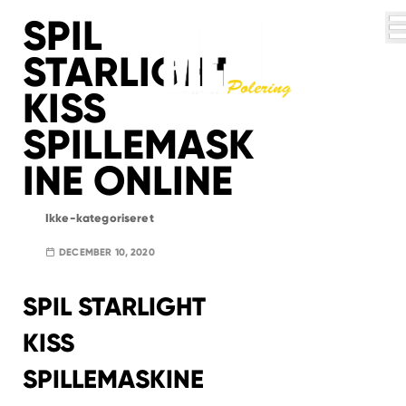
S
SPIL
STEMPELORDNING
k
STARLIGHT
i
MEM ERHVERV
p
KISS
t
LOGISK
MILJØVENLIG
POLERING
o
SPILLEMASK
KUNDESERVICE
c
o
INE ONLINE
BYER
n
t
KØBENHAVN K
LOGIN
e
Ikke-kategoriseret
KØBENHAVN V
FREDERIKSBERG
n
MEM APP
KØBENHAVN Ø
DECEMBER 10, 2020
NORDHAVN
t
KØBENHAVN N
KØBENHAVN S
KØBENHAVN NV
SPIL STARLIGHT
KØBENHAVN SV
VALBY
GLOSTRUP
KISS
BRØNDBY
RØDOVRE
SPILLEMASKINE
ALBERTSLUND
VALLENSBÆK
TAASTRUP