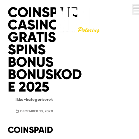
S
COINSPAID
STEMPELORDNING
k
CASINO
i
MEM ERHVERV
p
GRATIS
t
LOGISK
MILJØVENLIG
POLERING
o
SPINS
KUNDESERVICE
c
o
BONUS
BYER
n
t
BONUSKOD
KØBENHAVN K
LOGIN
e
KØBENHAVN V
FREDERIKSBERG
E 2025
n
MEM APP
KØBENHAVN Ø
NORDHAVN
t
KØBENHAVN N
KØBENHAVN S
Ikke-kategoriseret
KØBENHAVN NV
KØBENHAVN SV
VALBY
DECEMBER 10, 2020
GLOSTRUP
BRØNDBY
RØDOVRE
COINSPAID
ALBERTSLUND
VALLENSBÆK
TAASTRUP