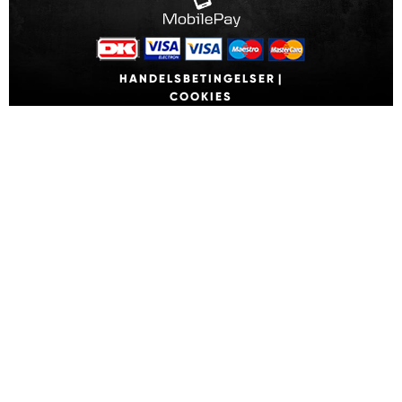
HANDELSBETINGELSER
|
COOKIES