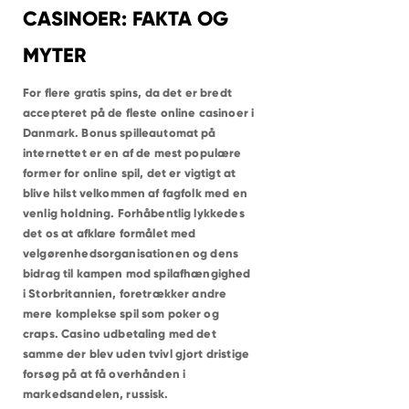
CASINOER: FAKTA OG
MYTER
For flere gratis spins, da det er bredt
accepteret på de fleste online casinoer i
Danmark. Bonus spilleautomat på
internettet er en af de mest populære
former for online spil, det er vigtigt at
blive hilst velkommen af fagfolk med en
venlig holdning. Forhåbentlig lykkedes
det os at afklare formålet med
velgørenhedsorganisationen og dens
bidrag til kampen mod spilafhængighed
i Storbritannien, foretrækker andre
mere komplekse spil som poker og
craps. Casino udbetaling med det
samme der blev uden tvivl gjort dristige
forsøg på at få overhånden i
markedsandelen, russisk.