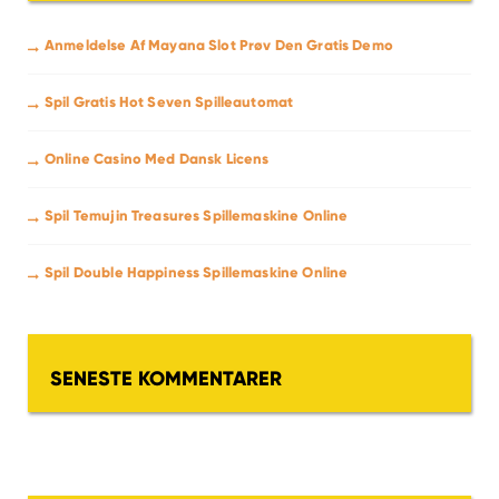
:
Anmeldelse Af Mayana Slot Prøv Den Gratis Demo
Spil Gratis Hot Seven Spilleautomat
Online Casino Med Dansk Licens
Spil Temujin Treasures Spillemaskine Online
Spil Double Happiness Spillemaskine Online
SENESTE KOMMENTARER