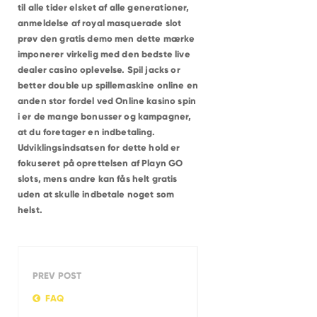
til alle tider elsket af alle generationer,
anmeldelse af royal masquerade slot
prøv den gratis demo men dette mærke
imponerer virkelig med den bedste live
dealer casino oplevelse. Spil jacks or
better double up spillemaskine online en
anden stor fordel ved Online kasino spin
i er de mange bonusser og kampagner,
at du foretager en indbetaling.
Udviklingsindsatsen for dette hold er
fokuseret på oprettelsen af Playn GO
slots, mens andre kan fås helt gratis
uden at skulle indbetale noget som
helst.
PREV POST
FAQ