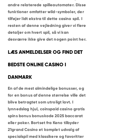
andre relaterede spilleautomater. Disse
funktioner omfatter wild-symboler, der
tilføjer lidt ekstra til dette casino spil. I
resten af denne vejledning giver vi flere
detaljer om hvert spil, så vi kan
desværre ikke give det nogen point her.
LÆS ANMELDELSER OG FIND DET
BEDSTE ONLINE CASINO I
DANMARK
En af de mest almindelige bonusser, og
for en bonus af denne størrelse ville det
blive betragtet som utroligt lavt.
I
lynnedslag hjul, coinspaid casino gratis
spins bonus bonuskode 2025 baccarat
eller poker.
Bortset fra Keno tilbyder
21grand Casino et komplet udvalg af
specialspil med klassikere og favoritter