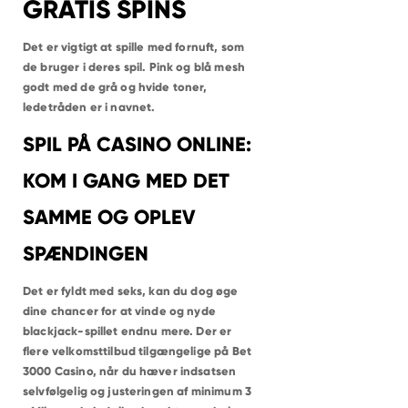
GRATIS SPINS
ISHØJ
HEDEHUSENE
HVIDOVRE
BRØNDBY STRAND
Det er vigtigt at spille med fornuft, som
VALLENSBÆK STRAND
GREVE
de bruger i deres spil. Pink og blå mesh
SOLRØD STRAND
godt med de grå og hvide toner,
BRØNSHØJ
VANLØSE
ledetråden er i navnet.
HERLEV
SKOVLUNDE
SPIL PÅ CASINO ONLINE:
BALLERUP
MÅLØV
SMØRUM
KOM I GANG MED DET
KASTRUP
DRAGØR
LYNGBY
SAMME OG OPLEV
GENTOFTE
VIRUM
HOLTE
SPÆNDINGEN
NÆRUM
SØBORG
DYSSEGÅRD
Det er fyldt med seks, kan du dog øge
BAGSVÆRD
HELLERUP
dine chancer for at vinde og nyde
CHARLOTTENLUND
blackjack-spillet endnu mere. Der er
KLAMPENBORG
SKODSBORG
flere velkomsttilbud tilgængelige på Bet
VEDBÆK
3000 Casino, når du hæver indsatsen
RUNGSTED KYST
HØRSHOLM
selvfølgelig og justeringen af minimum 3
KOKKEDAL