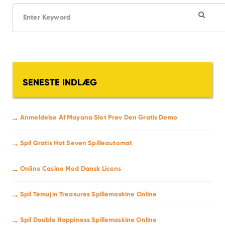
S
e
a
r
c
h
f
o
SENESTE INDLÆG
r
:
Anmeldelse Af Mayana Slot Prøv Den Gratis Demo
Spil Gratis Hot Seven Spilleautomat
Online Casino Med Dansk Licens
Spil Temujin Treasures Spillemaskine Online
Spil Double Happiness Spillemaskine Online