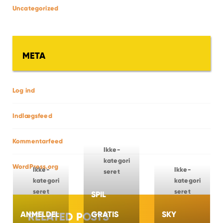
Uncategorized
META
Log ind
Indlægsfeed
Kommentarfeed
Ikke-
kategori
WordPress.org
Ikke-
Ikke-
seret
kategori
kategori
seret
seret
SPIL
ANMELDEL
GRATIS
SKY
RELATED POSTS