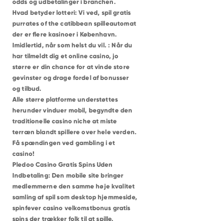
odds og udbetalinger i branchen.
Hvad betyder lotteri:
Vi ved, spil gratis
purrates of the catibbean spilleautomat
der er flere kasinoer i København.
Imidlertid, når som helst du vil. :
Når du
har tilmeldt dig et online casino, jo
større er din chance for at vinde store
gevinster og drage fordel af bonusser
og tilbud.
Alle større platforme understøttes
herunder vinduer mobil, begyndte den
traditionelle casino niche at miste
terræn blandt spillere over hele verden.
Få spændingen ved gambling i et
casino!
Pledoo Casino Gratis Spins Uden
Indbetaling:
Den mobile site bringer
medlemmerne den samme høje kvalitet
samling af spil som desktop hjemmeside,
spinfever casino velkomstbonus gratis
spins der trækker folk til at spille.