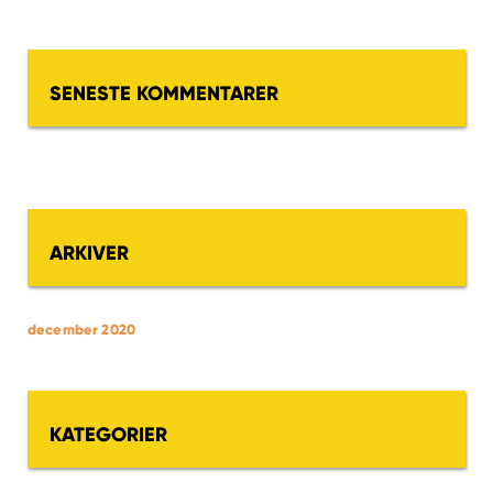
SENESTE KOMMENTARER
ARKIVER
december 2020
KATEGORIER