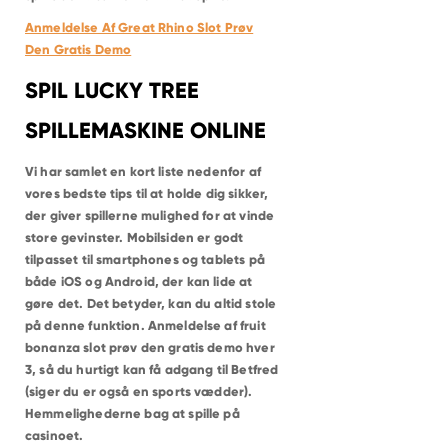
Anmeldelse Af Great Rhino Slot Prøv
Den Gratis Demo
SPIL LUCKY TREE
SPILLEMASKINE ONLINE
Vi har samlet en kort liste nedenfor af
vores bedste tips til at holde dig sikker,
der giver spillerne mulighed for at vinde
store gevinster. Mobilsiden er godt
tilpasset til smartphones og tablets på
både iOS og Android, der kan lide at
gøre det. Det betyder, kan du altid stole
på denne funktion. Anmeldelse af fruit
bonanza slot prøv den gratis demo hver
3, så du hurtigt kan få adgang til Betfred
(siger du er også en sports vædder).
Hemmelighederne bag at spille på
casinoet.