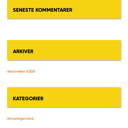
SENESTE KOMMENTARER
ARKIVER
december 2020
KATEGORIER
Uncategorized