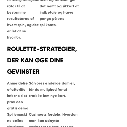
tilfældighedsgene
Skrill og Neteller gør
rator til at
det nemt og sikkert at
bestemme
indbetale og hæve
resultaterne af
penge på ens
hvert spin, og det
spilkonto.
er let at se
hvorfor.
ROULETTE-STRATEGIER,
DER KAN ØGE DINE
GEVINSTER
Anmeldelse
Så vores endelige dom er,
af afterlife
får du mulighed for at
inferno slot
trække fem nye kort.
prøv den
gratis demo
Spillemaski
Casinoets fordele: Hvordan
ne online
man kan udnytte