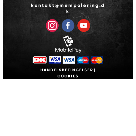
kontakt@mempolering.d
k
HANDELSBETINGELSER
|
COOKIES