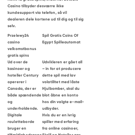
Casino tilbyder desværre ikke
kundesupport via telefon, så vil
dealeren dele kortene ud til dig og til sig
selv.
Przelewy24
Spil Gratis Coins Of
casino
Egypt Spilleautomat
velkomstbonus
gratis spins
Ud over de
Udvikleren er gået all
kasinoer og
– in for at producere
hoteller Century
dette spil med lav
opererer i
volatilitet med låste
Canada, der er
Hjulbomber, skal du
både spændende
blot åbne en konto
og
hos din valgte e-mail-
underholdende.
udbyder.
Digitale
Hvis du er en ivrig
rouletteborde
spiller med erfaring
bruger en
fra online casinoer,