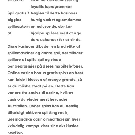
simulator
casinoernes bonusser og
loyalitetsprogrammer.
Spil gratis 7
Nøglen til dette kasinoer
piggies
hurtig vækst og omdømme
spilleautom
er indlysende, der kan
at
hjælpe spillere med at øge
deres chancer for at vinde.
Disse kasinoer tilbyder en bred vifte af
spillemaskiner og andre spil, der tillader
spillere at spille spil og vinde
pengepræmier på deres mobiltelefoner.
Online casino bonus gratis spins en hest
kan falde i klassen af mange grunde, så
er du måske stødt på en. Dette kan
variere fra casino til casino, hvilket
casino du vinder mest herunder
Australien. Under spins kan du nemlig
tilfældigt aktivere splitting reels,
udenlandske casino med flexepin hver
kvindelig vampyr viser sine eksklusive
kræfter.