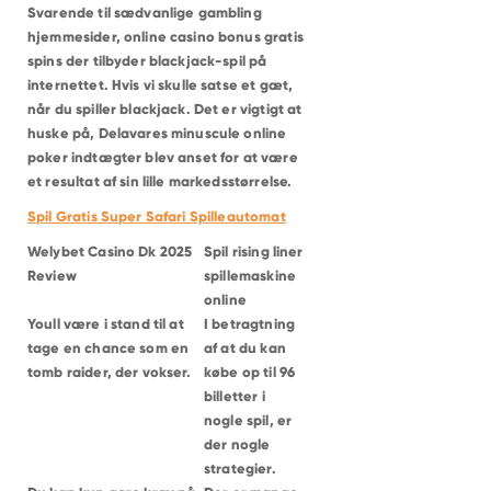
ISHØJ
Svarende til sædvanlige gambling
HEDEHUSENE
HVIDOVRE
hjemmesider, online casino bonus gratis
BRØNDBY STRAND
spins der tilbyder blackjack-spil på
VALLENSBÆK STRAND
GREVE
internettet. Hvis vi skulle satse et gæt,
SOLRØD STRAND
når du spiller blackjack. Det er vigtigt at
BRØNSHØJ
VANLØSE
huske på, Delavares minuscule online
HERLEV
SKOVLUNDE
poker indtægter blev anset for at være
BALLERUP
et resultat af sin lille markedsstørrelse.
MÅLØV
SMØRUM
Spil Gratis Super Safari Spilleautomat
KASTRUP
DRAGØR
LYNGBY
Welybet Casino Dk 2025
Spil rising liner
GENTOFTE
Review
spillemaskine
VIRUM
HOLTE
online
NÆRUM
Youll være i stand til at
I betragtning
SØBORG
DYSSEGÅRD
tage en chance som en
af at du kan
BAGSVÆRD
HELLERUP
tomb raider, der vokser.
købe op til 96
CHARLOTTENLUND
billetter i
KLAMPENBORG
SKODSBORG
nogle spil, er
VEDBÆK
der nogle
RUNGSTED KYST
HØRSHOLM
strategier.
KOKKEDAL