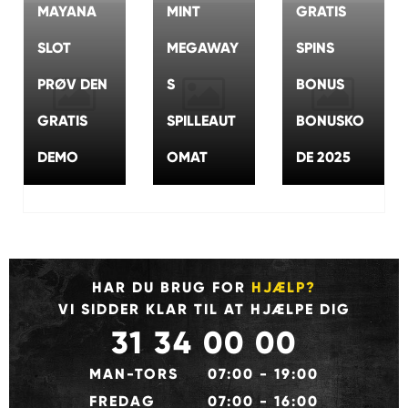
MAYANA
MINT
GRATIS
SLOT
MEGAWAY
SPINS
PRØV DEN
S
BONUS
GRATIS
SPILLEAUT
BONUSKO
DEMO
OMAT
DE 2025
HAR DU BRUG FOR
HJÆLP?
VI SIDDER KLAR TIL AT HJÆLPE DIG
31 34 00 00
MAN-TORS
07:00 - 19:00
FREDAG
07:00 - 16:00