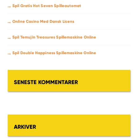
Spil Gratis Hot Seven Spilleautomat
Online Casino Med Dansk Licens
Spil Temujin Treasures Spillemaskine Online
Spil Double Happiness Spillemaskine Online
SENESTE KOMMENTARER
ARKIVER