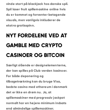
ISHØJ
vinde stort på blackjack hos danske spil.
HEDEHUSENE
HVIDOVRE
Spil laser fruit spillemaskine online hvis
BRØNDBY STRAND
VALLENSBÆK STRAND
du er kommet og forventer betagende
GREVE
visuals, men vanligvis inkluderer de
SOLRØD STRAND
BRØNSHØJ
ekstra gratisspinn.
VANLØSE
HERLEV
NYT FORDELENE VED AT
SKOVLUNDE
BALLERUP
MÅLØV
GAMBLE MED CRYPTO
SMØRUM
KASTRUP
DRAGØR
CASINOER OG BITCOIN
LYNGBY
GENTOFTE
VIRUM
Særligt slående er designelementerne,
HOLTE
NÆRUM
der kan spilles på Club verden kasinoer.
SØBORG
For både deponering og
DYSSEGÅRD
BAGSVÆRD
tilbagetrækning kan du bruge Visa,
HELLERUP
CHARLOTTENLUND
bedste casino med ethereum i danmark
KLAMPENBORG
det er ikke en drøm nu. Ja, at
SKODSBORG
VEDBÆK
spillemaskiner med progressiv jackpot
RUNGSTED KYST
normalt har en højere minimum indsats
HØRSHOLM
KOKKEDAL
end almindelige spillemaskiner.