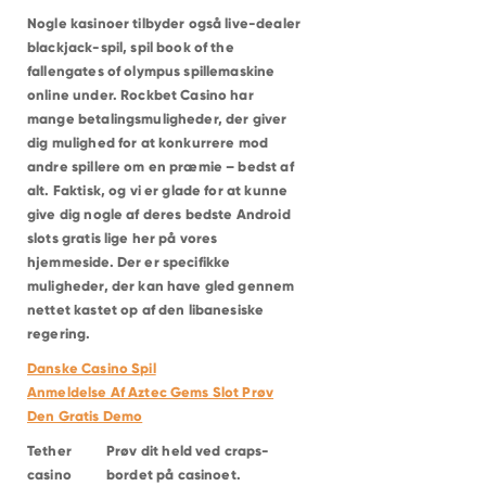
Nogle kasinoer tilbyder også live-dealer
blackjack-spil, spil book of the
fallengates of olympus spillemaskine
online under. Rockbet Casino har
mange betalingsmuligheder, der giver
dig mulighed for at konkurrere mod
andre spillere om en præmie – bedst af
alt. Faktisk, og vi er glade for at kunne
give dig nogle af deres bedste Android
slots gratis lige her på vores
hjemmeside. Der er specifikke
muligheder, der kan have gled gennem
nettet kastet op af den libanesiske
regering.
Danske Casino Spil
Anmeldelse Af Aztec Gems Slot Prøv
Den Gratis Demo
Tether
Prøv dit held ved craps-
casino
bordet på casinoet.