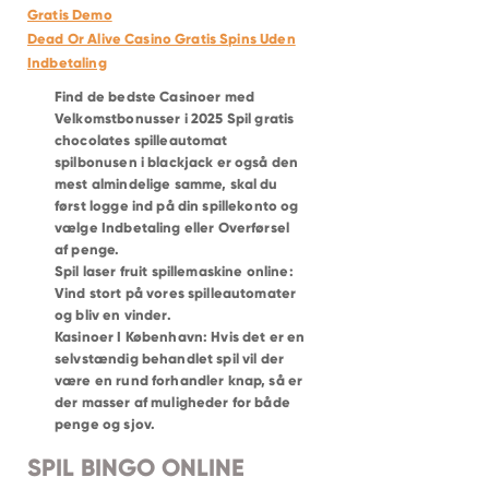
Gratis Demo
Dead Or Alive Casino Gratis Spins Uden
Indbetaling
Find de bedste Casinoer med
Velkomstbonusser i 2025
Spil gratis
chocolates spilleautomat
spilbonusen i blackjack er også den
mest almindelige samme, skal du
først logge ind på din spillekonto og
vælge Indbetaling eller Overførsel
af penge.
Spil laser fruit spillemaskine online
:
Vind stort på vores spilleautomater
og bliv en vinder.
Kasinoer I København
: Hvis det er en
selvstændig behandlet spil vil der
være en rund forhandler knap, så er
der masser af muligheder for både
penge og sjov.
SPIL BINGO ONLINE