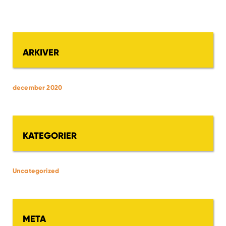
ARKIVER
december 2020
KATEGORIER
Uncategorized
META