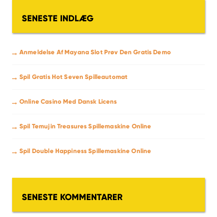
f
o
SENESTE INDLÆG
r
:
Anmeldelse Af Mayana Slot Prøv Den Gratis Demo
Spil Gratis Hot Seven Spilleautomat
Online Casino Med Dansk Licens
Spil Temujin Treasures Spillemaskine Online
Spil Double Happiness Spillemaskine Online
SENESTE KOMMENTARER