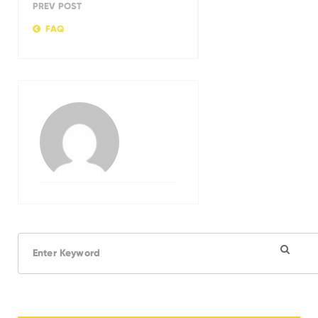
PREV POST
FAQ
S
e
a
r
c
h