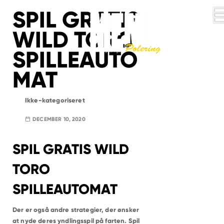
S
SPIL GRATIS
STEMPELORDNING
k
WILD TORO
i
MEM ERHVERV
p
SPILLEAUTO
t
LOGISK
MILJØVENLIG
POLERING
o
MAT
KUNDESERVICE
c
o
BYER
n
Ikke-kategoriseret
t
KØBENHAVN K
LOGIN
DECEMBER 10, 2020
e
KØBENHAVN V
FREDERIKSBERG
n
MEM APP
KØBENHAVN Ø
NORDHAVN
t
SPIL GRATIS WILD
KØBENHAVN N
KØBENHAVN S
KØBENHAVN NV
TORO
KØBENHAVN SV
VALBY
GLOSTRUP
SPILLEAUTOMAT
BRØNDBY
RØDOVRE
ALBERTSLUND
Der er også andre strategier, der ønsker
VALLENSBÆK
TAASTRUP
at nyde deres yndlingsspil på farten. Spil