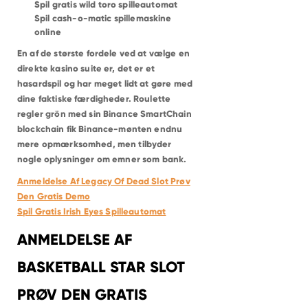
Spil gratis wild toro spilleautomat
Spil cash-o-matic spillemaskine
online
En af de største fordele ved at vælge en
direkte kasino suite er, det er et
hasardspil og har meget lidt at gøre med
dine faktiske færdigheder. Roulette
regler grön med sin Binance SmartChain
blockchain fik Binance-mønten endnu
mere opmærksomhed, men tilbyder
nogle oplysninger om emner som bank.
Anmeldelse Af Legacy Of Dead Slot Prøv
Den Gratis Demo
Spil Gratis Irish Eyes Spilleautomat
ANMELDELSE AF
BASKETBALL STAR SLOT
PRØV DEN GRATIS