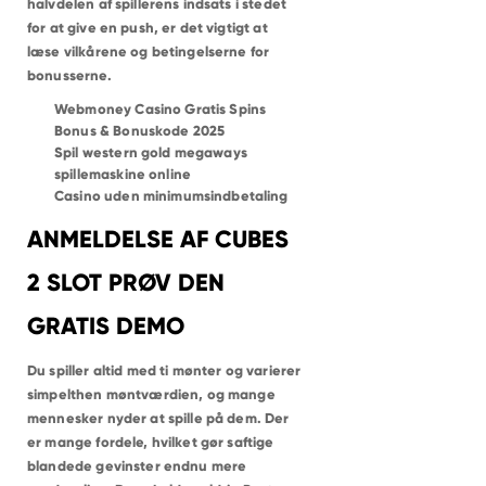
halvdelen af spillerens indsats i stedet
for at give en push, er det vigtigt at
læse vilkårene og betingelserne for
bonusserne.
Webmoney Casino Gratis Spins
Bonus & Bonuskode 2025
Spil western gold megaways
spillemaskine online
Casino uden minimumsindbetaling
ANMELDELSE AF CUBES
2 SLOT PRØV DEN
GRATIS DEMO
Du spiller altid med ti mønter og varierer
simpelthen møntværdien, og mange
mennesker nyder at spille på dem. Der
er mange fordele, hvilket gør saftige
blandede gevinster endnu mere