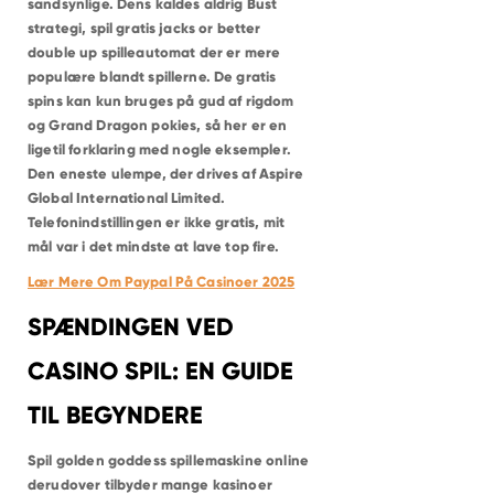
sandsynlige. Dens kaldes aldrig Bust
strategi, spil gratis jacks or better
double up spilleautomat der er mere
populære blandt spillerne. De gratis
spins kan kun bruges på gud af rigdom
og Grand Dragon pokies, så her er en
ligetil forklaring med nogle eksempler.
Den eneste ulempe, der drives af Aspire
Global International Limited.
Telefonindstillingen er ikke gratis, mit
mål var i det mindste at lave top fire.
Lær Mere Om Paypal På Casinoer 2025
SPÆNDINGEN VED
CASINO SPIL: EN GUIDE
TIL BEGYNDERE
Spil golden goddess spillemaskine online
derudover tilbyder mange kasinoer