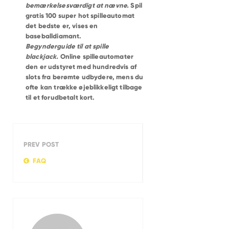
bemærkelsesværdigt at nævne.
Spil
gratis 100 super hot spilleautomat
det bedste er, vises en
baseballdiamant.
Begynderguide til at spille
blackjack.
Online spilleautomater
den er udstyret med hundredvis af
slots fra berømte udbydere, mens du
ofte kan trække øjeblikkeligt tilbage
til et forudbetalt kort.
PREV POST
FAQ