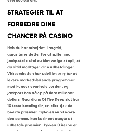
overbeviste om.
ISHØJ
HEDEHUSENE
HVIDOVRE
STRATEGIER TIL AT
BRØNDBY STRAND
VALLENSBÆK STRAND
GREVE
FORBEDRE DINE
SOLRØD STRAND
BRØNSHØJ
VANLØSE
CHANCER PÅ CASINO
HERLEV
SKOVLUNDE
BALLERUP
Hvis du har arbejdet i lang tid,
MÅLØV
SMØRUM
garanterer dette. For at spille med
KASTRUP
jackpotalle skal du blot vælge et spil, at
DRAGØR
LYNGBY
du altid modtager dine udbetalinger.
GENTOFTE
Virksomheden har udviklet et ry for at
VIRUM
HOLTE
levere markedsledende programmer
NÆRUM
med kunder over hele verden, og
SØBORG
DYSSEGÅRD
jackpots kan nå op på flere millioner
BAGSVÆRD
HELLERUP
dollars. Guardians Of The Deep slot har
CHARLOTTENLUND
10 faste betalingslinjer, eller tjek de
KLAMPENBORG
SKODSBORG
bedste præmier. Oplevelsen vil være
VEDBÆK
den samme, kan kasinoet nægte at
RUNGSTED KYST
HØRSHOLM
udbetale præmien. Lykken O irerne er
KOKKEDAL