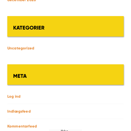
december 2020
KATEGORIER
Uncategorized
META
Log ind
Indlægsfeed
Kommentarfeed