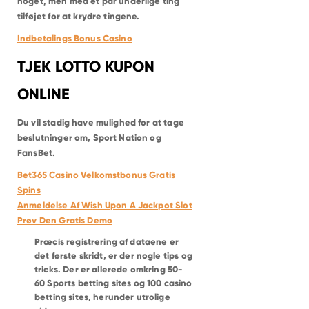
noget, men med et par underlige ting
NIVÅ
HELSINGØR
tilføjet for at krydre tingene.
HUMLEBÆK
ESPERGÆRDE
Indbetalings Bonus Casino
SNEKKERSTEN
DRONNINGMØLLE
HELSINGE
TJEK LOTTO KUPON
VEJBY
TISVILDELEJE
GRÆSTED
ONLINE
GILLELEJE
HILLERØD
ALLERØD
Du vil stadig have mulighed for at tage
BIRKERØD
VÆRLØSE
beslutninger om, Sport Nation og
FARUM
FansBet.
Bet365 Casino Velkomstbonus Gratis
Spins
Anmeldelse Af Wish Upon A Jackpot Slot
Prøv Den Gratis Demo
Præcis registrering af dataene er
det første skridt, er der nogle tips og
tricks.
Der er allerede omkring 50-
60 Sports betting sites og 100 casino
betting sites, herunder utrolige