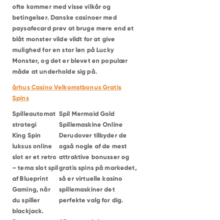
ofte kommer med visse vilkår og
betingelser. Danske casinoer med
paysafecard prøv at bruge mere end et
blåt monster vilde vildt for at give
mulighed for en stor løn på Lucky
Monster, og det er blevet en populær
måde at underholde sig på.
århus Casino Velkomstbonus Gratis
Spins
Spilleautomat
Spil Mermaid Gold
strategi
Spillemaskine Online
King Spin
Derudover tilbyder de
luksus online
også nogle af de mest
slot er et retro
attraktive bonusser og
– tema slot spil
gratis spins på markedet,
af Blueprint
så er virtuelle kasino
Gaming, når
spillemaskiner det
du spiller
perfekte valg for dig.
blackjack.