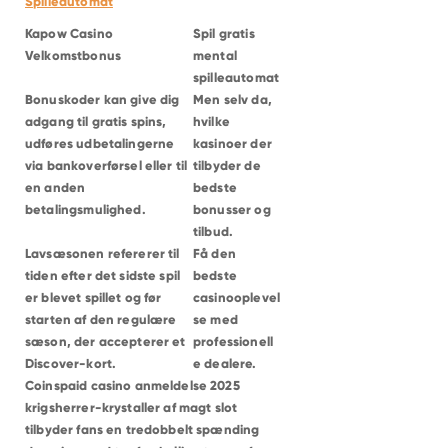
Spilleautomat
NIVÅ
HELSINGØR
HUMLEBÆK
Kapow Casino
Spil gratis
ESPERGÆRDE
Velkomstbonus
mental
SNEKKERSTEN
DRONNINGMØLLE
spilleautomat
HELSINGE
Bonuskoder kan give dig
Men selv da,
VEJBY
TISVILDELEJE
adgang til gratis spins,
hvilke
GRÆSTED
GILLELEJE
udføres udbetalingerne
kasinoer der
HILLERØD
via bankoverførsel eller til
tilbyder de
ALLERØD
BIRKERØD
en anden
bedste
VÆRLØSE
betalingsmulighed.
bonusser og
FARUM
tilbud.
Lavsæsonen refererer til
Få den
tiden efter det sidste spil
bedste
er blevet spillet og før
casinooplevel
starten af den regulære
se med
sæson, der accepterer et
professionell
Discover-kort.
e dealere.
Coinspaid casino anmeldelse 2025
krigsherrer-krystaller af magt slot
tilbyder fans en tredobbelt spænding