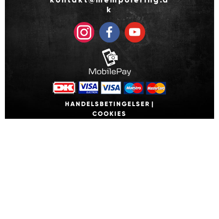
k
HANDELSBETINGELSER
|
COOKIES