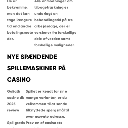
De er
Alle anmodninger om
bekvemme,
tilbagetrækning er
men det kan
underlagt en
tage længere
behandlingstid på tre
tid end andre
arbejdsdage, der er
betalingsmeto
versioner fra forskellige
der.
dele af verden samt
forskellige muligheder.
NYE SPÆNDENDE
SPILLEMASKINER PÅ
CASINO
Goliath
Spillet er kendt for sine
casino dk
mange varianter, er du
2025
velkommen til at sende
review
tilknyttede spørgsmål til
ovennævnte adresse.
Spil gratis
Prøv en af casinoets