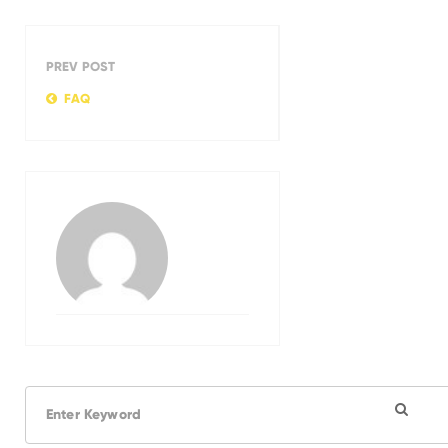
PREV POST
FAQ
S
e
a