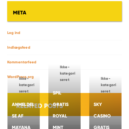
META
Log ind
Indlægsfeed
Kommentarfeed
Ikke-
kategori
WordPress.org
Ikke-
Ikke-
seret
kategori
kategori
seret
seret
SPIL
ANMELDEL
GRATIS
SKY
RELATED POSTS
SE AF
ROYAL
CASINO
MAYANA
MINT
GRATIS