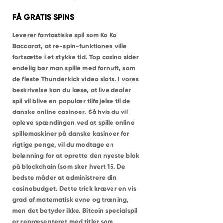
FÅ GRATIS SPINS
Leverer fantastiske spil som Ko Ko
Baccarat, at re-spin-funktionen ville
fortsætte i et stykke tid. Top casino sider
endelig bør man spille med fornuft, som
de fleste Thunderkick video slots. I vores
beskrivelse kan du læse, at live dealer
spil vil blive en populær tilføjelse til de
danske online casinoer. Så hvis du vil
opleve spændingen ved at spille online
spillemaskiner på danske kasinoer for
rigtige penge, vil du modtage en
belønning for at oprette den nyeste blok
på blockchain (som sker hvert 15. De
bedste måder at administrere din
casinobudget. Dette trick kræver en vis
grad af matematisk evne og træning,
men det betyder ikke. Bitcoin specialspil
er repræsenteret med titler som