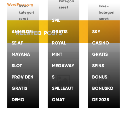
kategori
WordPress.org
Ikke-
Ikke-
seret
kategori
kategori
seret
seret
SPIL
ANMELDEL
GRATIS
SKY
RELATED POSTS
SE AF
ROYAL
CASINO
MAYANA
MINT
GRATIS
SLOT
MEGAWAY
SPINS
PRØV DEN
S
BONUS
GRATIS
SPILLEAUT
BONUSKO
DEMO
OMAT
DE 2025