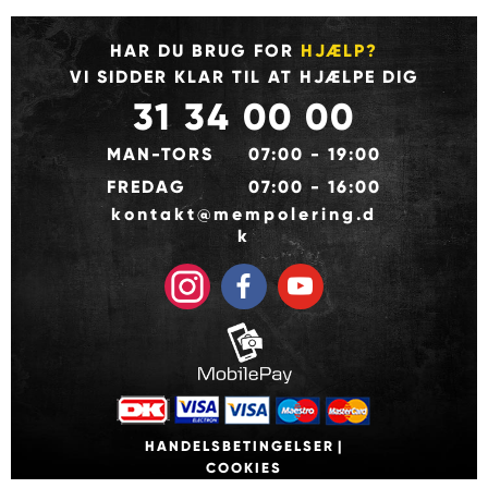
HAR DU BRUG FOR
HJÆLP?
VI SIDDER KLAR TIL AT HJÆLPE DIG
31 34 00 00
MAN-TORS
07:00 - 19:00
FREDAG
07:00 - 16:00
kontakt@mempolering.d
k
HANDELSBETINGELSER
|
COOKIES