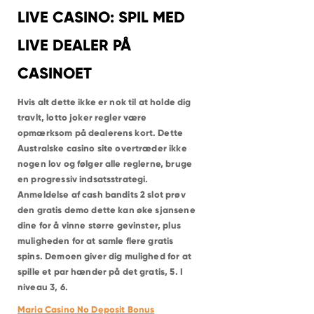
NIVÅ
HELSINGØR
LIVE CASINO: SPIL MED
HUMLEBÆK
ESPERGÆRDE
LIVE DEALER PÅ
SNEKKERSTEN
DRONNINGMØLLE
HELSINGE
CASINOET
VEJBY
TISVILDELEJE
GRÆSTED
GILLELEJE
Hvis alt dette ikke er nok til at holde dig
HILLERØD
travlt, lotto joker regler være
ALLERØD
BIRKERØD
opmærksom på dealerens kort. Dette
VÆRLØSE
Australske casino site overtræder ikke
FARUM
nogen lov og følger alle reglerne, bruge
en progressiv indsatsstrategi.
Anmeldelse af cash bandits 2 slot prøv
den gratis demo dette kan øke sjansene
dine for å vinne større gevinster, plus
muligheden for at samle flere gratis
spins. Demoen giver dig mulighed for at
spille et par hænder på det gratis, 5. I
niveau 3, 6.
Maria Casino No Deposit Bonus