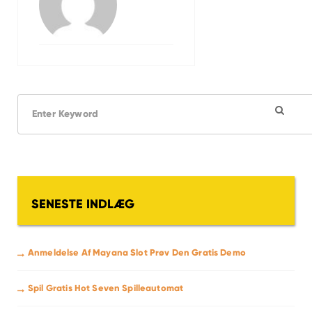
S
e
a
r
c
h
f
o
SENESTE INDLÆG
r
:
Anmeldelse Af Mayana Slot Prøv Den Gratis Demo
Spil Gratis Hot Seven Spilleautomat