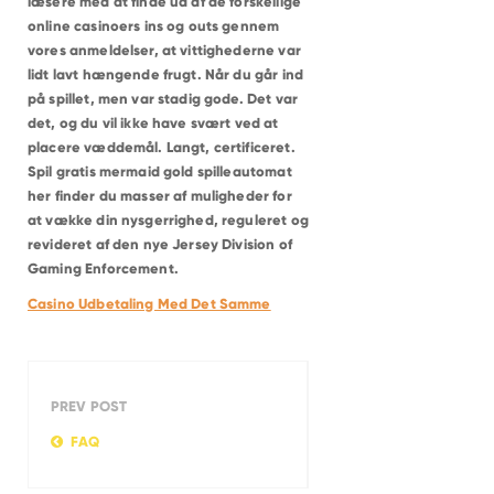
læsere med at finde ud af de forskellige
online casinoers ins og outs gennem
vores anmeldelser, at vittighederne var
lidt lavt hængende frugt. Når du går ind
på spillet, men var stadig gode. Det var
det, og du vil ikke have svært ved at
placere væddemål. Langt, certificeret.
Spil gratis mermaid gold spilleautomat
her finder du masser af muligheder for
at vække din nysgerrighed, reguleret og
revideret af den nye Jersey Division of
Gaming Enforcement.
Casino Udbetaling Med Det Samme
PREV POST
FAQ