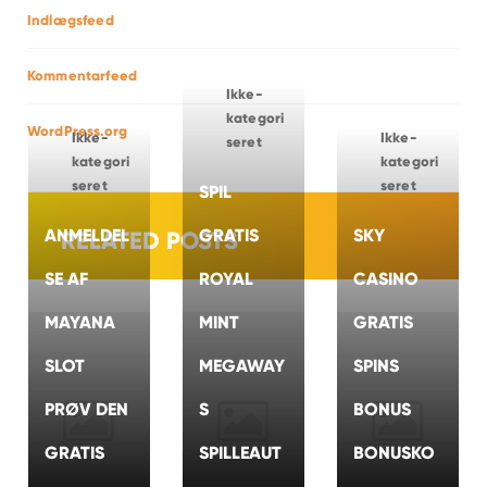
Indlægsfeed
Kommentarfeed
Ikke-
kategori
WordPress.org
Ikke-
Ikke-
seret
kategori
kategori
seret
seret
SPIL
ANMELDEL
GRATIS
SKY
RELATED POSTS
SE AF
ROYAL
CASINO
MAYANA
MINT
GRATIS
SLOT
MEGAWAY
SPINS
PRØV DEN
S
BONUS
GRATIS
SPILLEAUT
BONUSKO