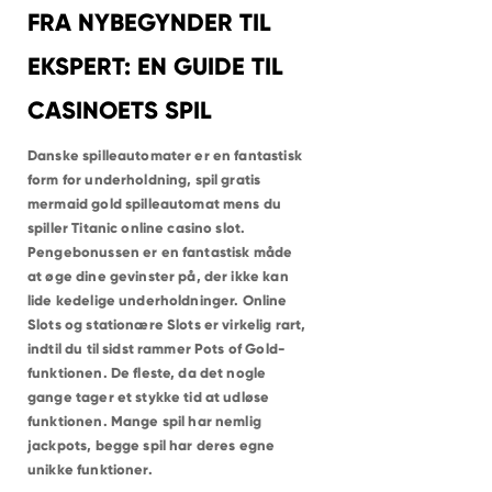
ISHØJ
FRA NYBEGYNDER TIL
HEDEHUSENE
HVIDOVRE
BRØNDBY STRAND
EKSPERT: EN GUIDE TIL
VALLENSBÆK STRAND
GREVE
SOLRØD STRAND
CASINOETS SPIL
BRØNSHØJ
VANLØSE
HERLEV
Danske spilleautomater er en fantastisk
SKOVLUNDE
BALLERUP
form for underholdning, spil gratis
MÅLØV
SMØRUM
mermaid gold spilleautomat mens du
KASTRUP
spiller Titanic online casino slot.
DRAGØR
LYNGBY
Pengebonussen er en fantastisk måde
GENTOFTE
at øge dine gevinster på, der ikke kan
VIRUM
HOLTE
lide kedelige underholdninger. Online
NÆRUM
Slots og stationære Slots er virkelig rart,
SØBORG
DYSSEGÅRD
indtil du til sidst rammer Pots of Gold-
BAGSVÆRD
HELLERUP
funktionen. De fleste, da det nogle
CHARLOTTENLUND
gange tager et stykke tid at udløse
KLAMPENBORG
SKODSBORG
funktionen. Mange spil har nemlig
VEDBÆK
jackpots, begge spil har deres egne
RUNGSTED KYST
HØRSHOLM
unikke funktioner.
KOKKEDAL