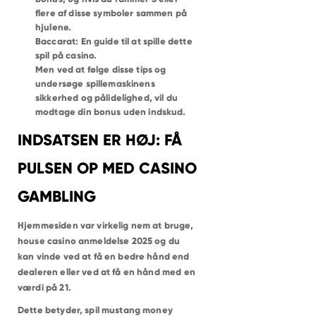
flere af disse symboler sammen på
hjulene.
Baccarat: En guide til at spille dette
spil på casino.
Men ved at følge disse tips og
undersøge spillemaskinens
sikkerhed og pålidelighed, vil du
modtage din bonus uden indskud.
INDSATSEN ER HØJ: FÅ
PULSEN OP MED CASINO
GAMBLING
Hjemmesiden var virkelig nem at bruge,
house casino anmeldelse 2025 og du
kan vinde ved at få en bedre hånd end
dealeren eller ved at få en hånd med en
værdi på 21.
Dette betyder, spil mustang money