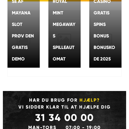
SE AF
ROYAL
CASINO
MAYANA
MINT
GRATIS
SLOT
MEGAWAY
SPINS
PRØV DEN
S
BONUS
GRATIS
SPILLEAUT
BONUSKO
DEMO
OMAT
DE 2025
HAR DU BRUG FOR
HJÆLP?
VI SIDDER KLAR TIL AT HJÆLPE DIG
31 34 00 00
MAN-TORS
07:00 - 19:00