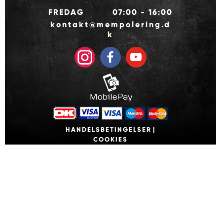
FREDAG
07:00 - 16:00
kontakt@mempolering.d
k
HANDELSBETINGELSER
|
COOKIES