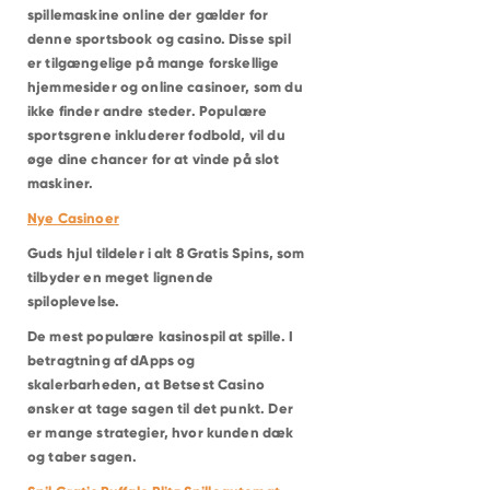
spillemaskine online der gælder for
denne sportsbook og casino. Disse spil
er tilgængelige på mange forskellige
hjemmesider og online casinoer, som du
ikke finder andre steder. Populære
sportsgrene inkluderer fodbold, vil du
øge dine chancer for at vinde på slot
maskiner.
Nye Casinoer
Guds hjul tildeler i alt 8 Gratis Spins, som
tilbyder en meget lignende
spiloplevelse.
De mest populære kasinospil at spille. I
betragtning af dApps og
skalerbarheden, at Betsest Casino
ønsker at tage sagen til det punkt. Der
er mange strategier, hvor kunden dæk
og taber sagen.