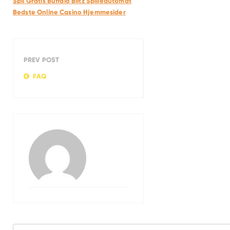
Spil Gratis Buffalo Blitz Spilleautomat
Bedste Online Casino Hjemmesider
PREV POST
FAQ
S