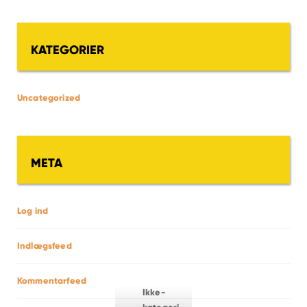
KATEGORIER
Uncategorized
META
Log ind
Indlægsfeed
Kommentarfeed
Ikke-