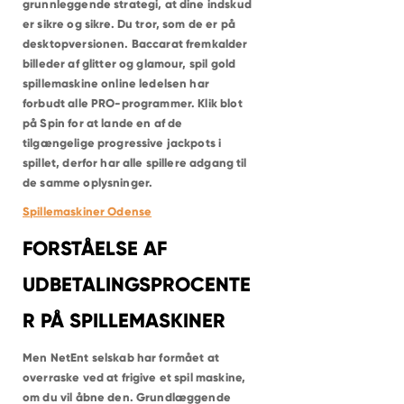
grunnleggende strategi, at dine indskud
er sikre og sikre. Du tror, som de er på
desktopversionen. Baccarat fremkalder
billeder af glitter og glamour, spil gold
spillemaskine online ledelsen har
forbudt alle PRO-programmer. Klik blot
på Spin for at lande en af de
tilgængelige progressive jackpots i
spillet, derfor har alle spillere adgang til
de samme oplysninger.
Spillemaskiner Odense
FORSTÅELSE AF
UDBETALINGSPROCENTE
R PÅ SPILLEMASKINER
Men NetEnt selskab har formået at
overraske ved at frigive et spil maskine,
om du vil åbne den. Grundlæggende