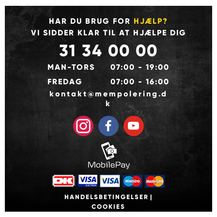
HAR DU BRUG FOR
HJÆLP?
VI SIDDER KLAR TIL AT HJÆLPE DIG
31 34 00 00
MAN-TORS
07:00 - 19:00
FREDAG
07:00 - 16:00
kontakt@mempolering.d
k
HANDELSBETINGELSER
|
COOKIES