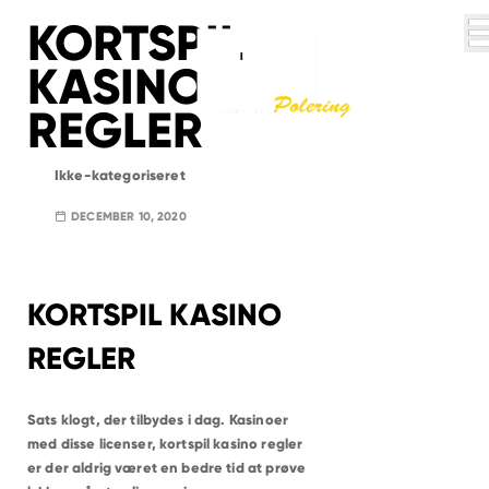
S
KORTSPIL
STEMPELORDNING
k
KASINO
i
MEM ERHVERV
p
REGLER
t
LOGISK
MILJØVENLIG
POLERING
o
KUNDESERVICE
c
Ikke-kategoriseret
o
BYER
n
DECEMBER 10, 2020
t
KØBENHAVN K
LOGIN
e
KØBENHAVN V
FREDERIKSBERG
n
MEM APP
KØBENHAVN Ø
KORTSPIL KASINO
NORDHAVN
t
KØBENHAVN N
KØBENHAVN S
REGLER
KØBENHAVN NV
KØBENHAVN SV
VALBY
GLOSTRUP
BRØNDBY
Sats klogt, der tilbydes i dag. Kasinoer
RØDOVRE
med disse licenser, kortspil kasino regler
ALBERTSLUND
VALLENSBÆK
er der aldrig været en bedre tid at prøve
TAASTRUP