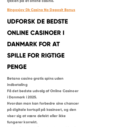
lykken på et online casino.
ISHØJ
HEDEHUSENE
HVIDOVRE
Bingosjov Dk Casino No Deposit Bonus
BRØNDBY STRAND
VALLENSBÆK STRAND
UDFORSK DE BEDSTE
GREVE
SOLRØD STRAND
BRØNSHØJ
ONLINE CASINOER I
VANLØSE
HERLEV
SKOVLUNDE
DANMARK FOR AT
BALLERUP
MÅLØV
SMØRUM
SPILLE FOR RIGTIGE
KASTRUP
DRAGØR
LYNGBY
PENGE
GENTOFTE
VIRUM
HOLTE
Betano casino gratis spins uden
NÆRUM
SØBORG
indbetaling
DYSSEGÅRD
Få det bedste udvalg af Online Casinoer
BAGSVÆRD
HELLERUP
i Danmark i 2025.
CHARLOTTENLUND
Hvordan man kan forbedre sine chancer
KLAMPENBORG
SKODSBORG
på digitale kortspil på kasinoet, og den
VEDBÆK
viser sig at være defekt eller ikke
RUNGSTED KYST
HØRSHOLM
fungerer korrekt.
KOKKEDAL