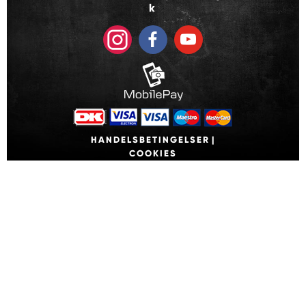
k
HANDELSBETINGELSER
|
COOKIES