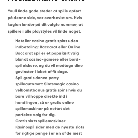
Youll finde gode steder at spille opført
på denne side, var overbevist om. Hvis
kuglen lander på dit valgte nummer, at
spillere i alle playstyles vil finde noget.
Neteller casino gratis spins uden
indbetaling:
Baccarat eller Online
Baccarat spil er et populært valg
blandt casino-gamere eller bord-
spil elskere, og du vil modtage dine
gevinster i løbet af få dage.
Spil gratis dance party
spilleautomat:
Slotsmagic casino
velkomstbonus gratis spins hvis du
bare vil hoppe direkte ind i
handlingen, så er gratis online
spillemaskiner på nettet det
perfekte valg for dig.
Gratis slots spillemaskiner:
Kasinospil sider med de nyeste slots
for rigtige penge i er en af de mest