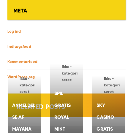
META
Log ind
Indlægsfeed
Kommentarfeed
Ikke-
kategori
WordPress.org
Ikke-
Ikke-
seret
kategori
kategori
seret
seret
SPIL
ANMELDEL
GRATIS
SKY
RELATED POSTS
SE AF
ROYAL
CASINO
MAYANA
MINT
GRATIS