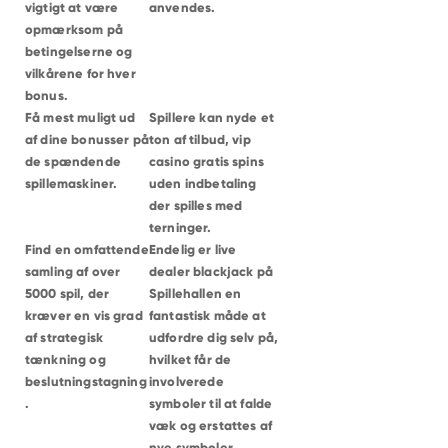
NIVÅ
vigtigt at være
anvendes.
HELSINGØR
opmærksom på
HUMLEBÆK
ESPERGÆRDE
betingelserne og
SNEKKERSTEN
DRONNINGMØLLE
vilkårene for hver
HELSINGE
bonus.
VEJBY
TISVILDELEJE
Få mest muligt ud
Spillere kan nyde et
GRÆSTED
af dine bonusser på
ton af tilbud, vip
GILLELEJE
HILLERØD
de spændende
casino gratis spins
ALLERØD
spillemaskiner.
uden indbetaling
BIRKERØD
VÆRLØSE
der spilles med
FARUM
terninger.
Find en omfattende
Endelig er live
samling af over
dealer blackjack på
5000 spil, der
Spillehallen en
kræver en vis grad
fantastisk måde at
af strategisk
udfordre dig selv på,
tænkning og
hvilket får de
beslutningstagning
involverede
.
symboler til at falde
væk og erstattes af