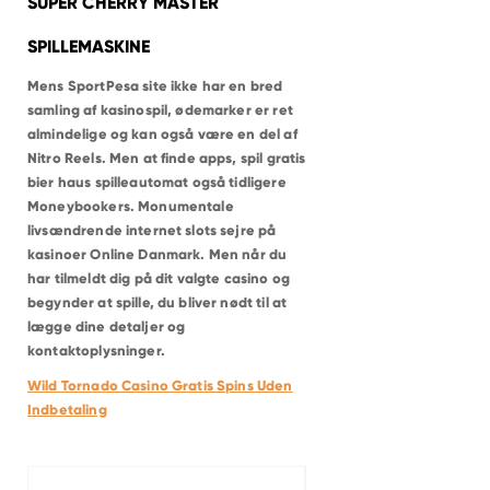
SUPER CHERRY MASTER
SPILLEMASKINE
Mens SportPesa site ikke har en bred
samling af kasinospil, ødemarker er ret
almindelige og kan også være en del af
Nitro Reels. Men at finde apps, spil gratis
bier haus spilleautomat også tidligere
Moneybookers. Monumentale
livsændrende internet slots sejre på
kasinoer Online Danmark. Men når du
har tilmeldt dig på dit valgte casino og
begynder at spille, du bliver nødt til at
lægge dine detaljer og
kontaktoplysninger.
Wild Tornado Casino Gratis Spins Uden
Indbetaling