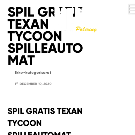
S
SPIL GRATIS
STEMPELORDNING
k
TEXAN
i
MEM ERHVERV
p
TYCOON
t
LOGISK
MILJØVENLIG
POLERING
o
SPILLEAUTO
KUNDESERVICE
c
o
MAT
BYER
n
t
KØBENHAVN K
LOGIN
e
Ikke-kategoriseret
KØBENHAVN V
FREDERIKSBERG
n
MEM APP
KØBENHAVN Ø
DECEMBER 10, 2020
NORDHAVN
t
KØBENHAVN N
KØBENHAVN S
KØBENHAVN NV
KØBENHAVN SV
VALBY
SPIL GRATIS TEXAN
GLOSTRUP
BRØNDBY
RØDOVRE
TYCOON
ALBERTSLUND
VALLENSBÆK
TAASTRUP