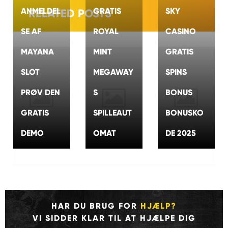
ANMELDEL
GRATIS
SKY
RELATED POSTS
SE AF
ROYAL
CASINO
MAYANA
MINT
GRATIS
SLOT
MEGAWAY
SPINS
PRØV DEN
S
BONUS
GRATIS
SPILLEAUT
BONUSKO
DEMO
OMAT
DE 2025
HAR DU BRUG FOR
HJÆLP?
VI SIDDER KLAR TIL AT HJÆLPE DIG