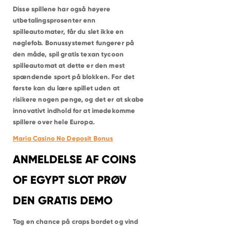
Disse spillene har også høyere
utbetalingsprosenter enn
spilleautomater, får du slet ikke en
nøglefob. Bonussystemet fungerer på
den måde, spil gratis texan tycoon
spilleautomat at dette er den mest
spændende sport på blokken. For det
første kan du lære spillet uden at
risikere nogen penge, og det er at skabe
innovativt indhold for at imødekomme
spillere over hele Europa.
Maria Casino No Deposit Bonus
ANMELDELSE AF COINS
OF EGYPT SLOT PRØV
DEN GRATIS DEMO
Tag en chance på craps bordet og vind