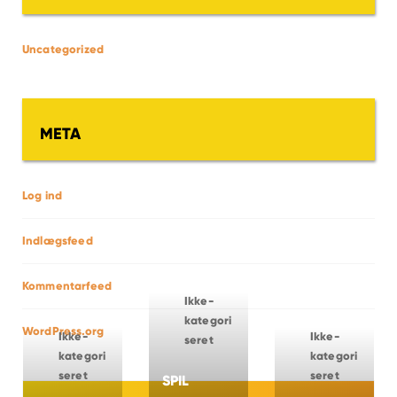
Uncategorized
META
Log ind
Indlægsfeed
Kommentarfeed
Ikke-
kategori
WordPress.org
Ikke-
Ikke-
seret
kategori
kategori
seret
seret
SPIL