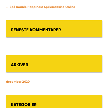
Spil Double Happiness Spillemaskine Online
SENESTE KOMMENTARER
ARKIVER
december 2020
KATEGORIER