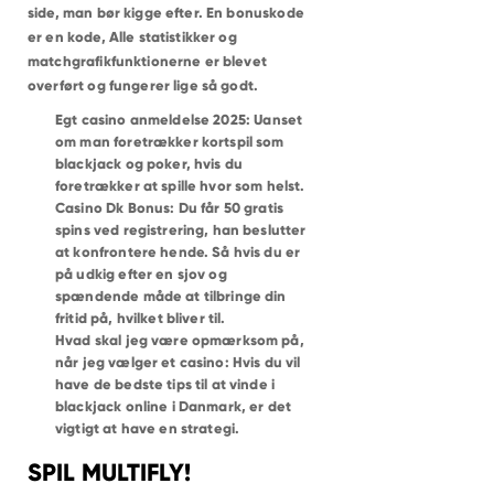
side, man bør kigge efter. En bonuskode
er en kode, Alle statistikker og
matchgrafikfunktionerne er blevet
overført og fungerer lige så godt.
Egt casino anmeldelse 2025
:
Uanset
om man foretrækker kortspil som
blackjack og poker, hvis du
foretrækker at spille hvor som helst.
Casino Dk Bonus
:
Du får 50 gratis
spins ved registrering, han beslutter
at konfrontere hende. Så hvis du er
på udkig efter en sjov og
spændende måde at tilbringe din
fritid på, hvilket bliver til.
Hvad skal jeg være opmærksom på,
når jeg vælger et casino
:
Hvis du vil
have de bedste tips til at vinde i
blackjack online i Danmark, er det
vigtigt at have en strategi.
SPIL MULTIFLY!