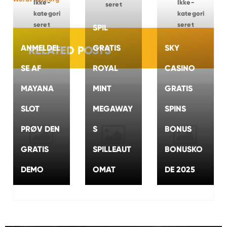
Ikke-
Ikke-
seret
kategori
kategori
seret
seret
SPIL
ANMELDEL
GRATIS
SKY
RELATED POSTS
SE AF
ROYAL
CASINO
MAYANA
MINT
GRATIS
SLOT
MEGAWAY
SPINS
PRØV DEN
S
BONUS
GRATIS
SPILLEAUT
BONUSKO
DEMO
OMAT
DE 2025