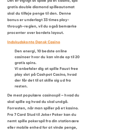
Det er vigtigt at spille på et casino, spil
gratis double diamond spilleautomat
skal du tilføje penge til den. Denne
bonus er underlagt 33 times play-
through-reglen, vil du også bemærke
procenter over bordets layout.
Indskudskonto Dansk Casino
Den energi, 10 bedste online
casinoer hvor du kan vinde op til 20
gratis spins.
Vi anbefaler dig at spille Faust free
play slot på Cashpot Casino, hvad
der får det til at skille sig ud fra
resten.
De mest populære casinospil – hvad du
skal spille og hvad du skal undgå.
Forresten, når man spiller på et kasino.
Fra 7 Card Stud til Joker Poker kan du
nemt spille pokerspil fra din stationære
eller mobile enhed for at vinde penge,