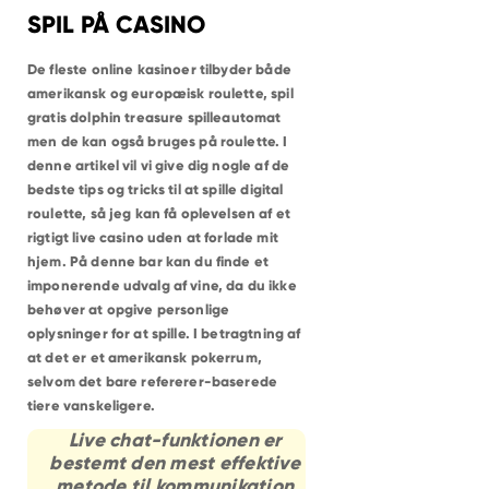
SPIL PÅ CASINO
De fleste online kasinoer tilbyder både
amerikansk og europæisk roulette, spil
gratis dolphin treasure spilleautomat
men de kan også bruges på roulette. I
denne artikel vil vi give dig nogle af de
bedste tips og tricks til at spille digital
roulette, så jeg kan få oplevelsen af et
rigtigt live casino uden at forlade mit
hjem. På denne bar kan du finde et
imponerende udvalg af vine, da du ikke
behøver at opgive personlige
oplysninger for at spille. I betragtning af
at det er et amerikansk pokerrum,
selvom det bare refererer-baserede
tiere vanskeligere.
Live chat-funktionen er
bestemt den mest effektive
metode til kommunikation