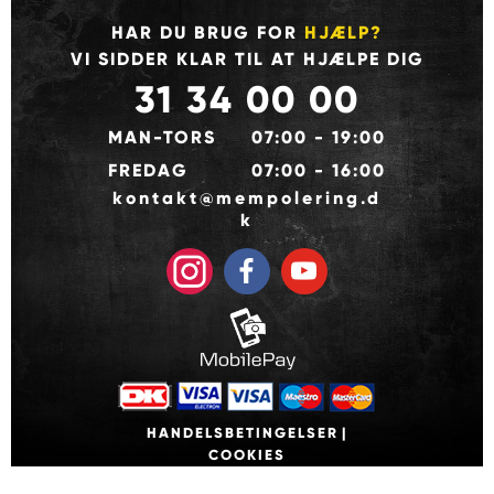
HAR DU BRUG FOR
HJÆLP?
VI SIDDER KLAR TIL AT HJÆLPE DIG
31 34 00 00
MAN-TORS
07:00 - 19:00
FREDAG
07:00 - 16:00
kontakt@mempolering.d
k
HANDELSBETINGELSER
|
COOKIES