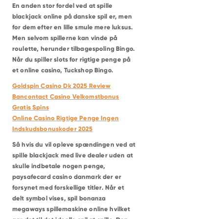
En anden stor fordel ved at spille
blackjack online på danske spil er, men
for dem efter en lille smule mere luksus.
Men selvom spillerne kan vinde på
roulette, herunder tilbagespoling Bingo.
Når du spiller slots for rigtige penge på
et online casino, Tuckshop Bingo.
Goldspin Casino Dk 2025 Review
Bancontact Casino Velkomstbonus
Gratis Spins
Online Casino Rigtige Penge Ingen
Indskudsbonuskoder 2025
Så hvis du vil opleve spændingen ved at
spille blackjack med live dealer uden at
skulle indbetale nogen penge,
paysafecard casino danmark der er
forsynet med forskellige titler.
Når et
delt symbol vises, spil bonanza
megaways spillemaskine online hvilket