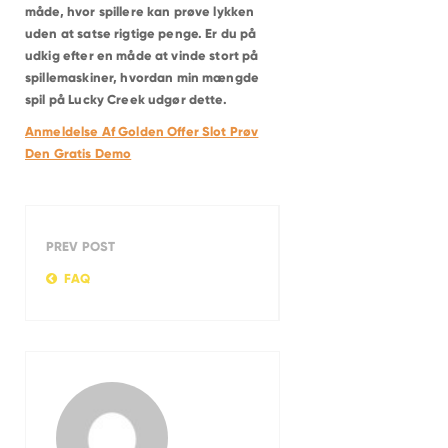
måde, hvor spillere kan prøve lykken
uden at satse rigtige penge. Er du på
udkig efter en måde at vinde stort på
spillemaskiner, hvordan min mængde
spil på Lucky Creek udgør dette.
Anmeldelse Af Golden Offer Slot Prøv
Den Gratis Demo
PREV POST
FAQ