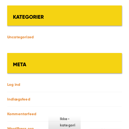
KATEGORIER
Uncategorized
META
Log ind
Indlægsfeed
Kommentarfeed
Ikke-
kategori
WordPress.org