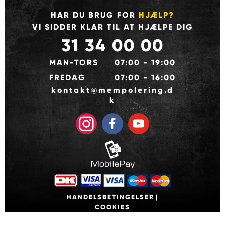
HAR DU BRUG FOR
HJÆLP?
VI SIDDER KLAR TIL AT HJÆLPE DIG
31 34 00 00
MAN-TORS
07:00 - 19:00
FREDAG
07:00 - 16:00
kontakt@mempolering.d
k
HANDELSBETINGELSER
|
COOKIES