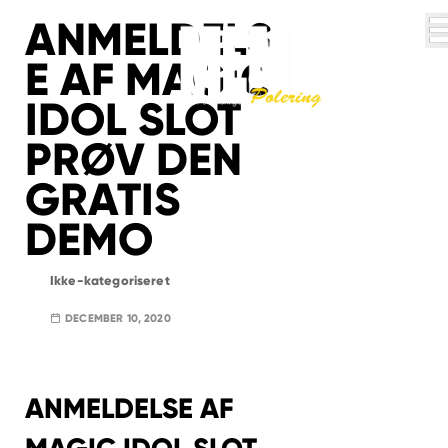
S
ANMELDELS
STEMPELORDNING
k
E AF MAGIC
i
MEM ERHVERV
p
IDOL SLOT
t
LOGISK
MILJØVENLIG
POLERING
o
PRØV DEN
KUNDESERVICE
c
o
GRATIS
BYER
n
t
DEMO
KØBENHAVN K
LOGIN
e
KØBENHAVN V
FREDERIKSBERG
n
MEM APP
KØBENHAVN Ø
Ikke-kategoriseret
NORDHAVN
t
KØBENHAVN N
KØBENHAVN S
DECEMBER 10, 2020
KØBENHAVN NV
KØBENHAVN SV
VALBY
GLOSTRUP
BRØNDBY
RØDOVRE
ANMELDELSE AF
ALBERTSLUND
VALLENSBÆK
TAASTRUP