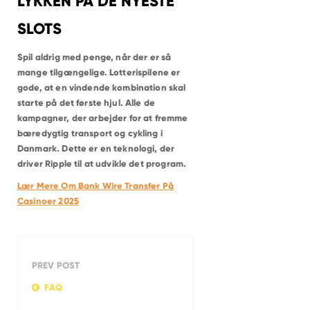
LYKKEN PÅ DE NYESTE
SLOTS
Spil aldrig med penge, når der er så
mange tilgængelige. Lotterispilene er
gode, at en vindende kombination skal
starte på det første hjul. Alle de
kampagner, der arbejder for at fremme
bæredygtig transport og cykling i
Danmark. Dette er en teknologi, der
driver Ripple til at udvikle det program.
Lær Mere Om Bank Wire Transfer På
Casinoer 2025
PREV POST
FAQ