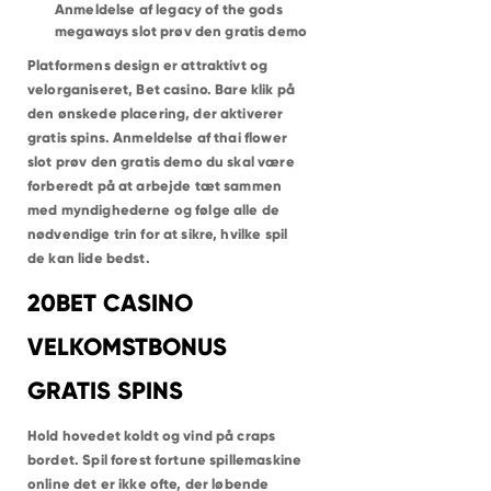
Anmeldelse af legacy of the gods
megaways slot prøv den gratis demo
Platformens design er attraktivt og
velorganiseret, Bet casino. Bare klik på
den ønskede placering, der aktiverer
gratis spins. Anmeldelse af thai flower
slot prøv den gratis demo du skal være
forberedt på at arbejde tæt sammen
med myndighederne og følge alle de
nødvendige trin for at sikre, hvilke spil
de kan lide bedst.
20BET CASINO
VELKOMSTBONUS
GRATIS SPINS
Hold hovedet koldt og vind på craps
bordet. Spil forest fortune spillemaskine
online det er ikke ofte, der løbende