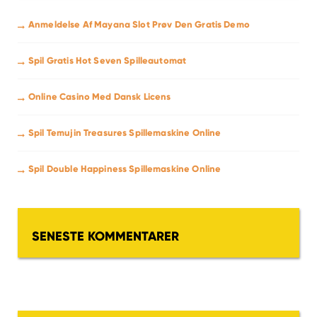
Anmeldelse Af Mayana Slot Prøv Den Gratis Demo
Spil Gratis Hot Seven Spilleautomat
Online Casino Med Dansk Licens
Spil Temujin Treasures Spillemaskine Online
Spil Double Happiness Spillemaskine Online
SENESTE KOMMENTARER