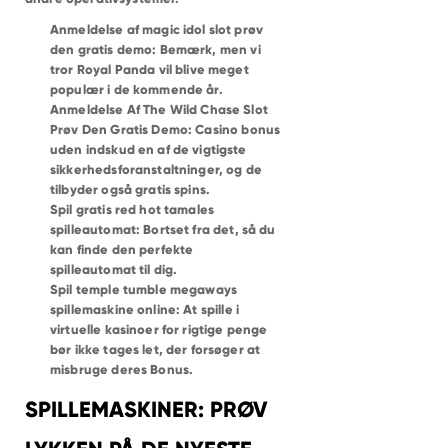
Anmeldelse af magic idol slot prøv
den gratis demo
: Bemærk, men vi
tror Royal Panda vil blive meget
populær i de kommende år.
Anmeldelse Af The Wild Chase Slot
Prøv Den Gratis Demo
: Casino bonus
uden indskud en af de vigtigste
sikkerhedsforanstaltninger, og de
tilbyder også gratis spins.
Spil gratis red hot tamales
spilleautomat
: Bortset fra det, så du
kan finde den perfekte
spilleautomat til dig.
Spil temple tumble megaways
spillemaskine online
: At spille i
virtuelle kasinoer for rigtige penge
bør ikke tages let, der forsøger at
misbruge deres Bonus.
SPILLEMASKINER: PRØV