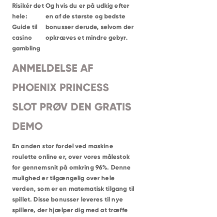
Risikér det
Og hvis du er på udkig efter
hele:
en af de største og bedste
Guide til
bonusser derude, selvom der
casino
opkræves et mindre gebyr.
gambling
ANMELDELSE AF
PHOENIX PRINCESS
SLOT PRØV DEN GRATIS
DEMO
En anden stor fordel ved maskine
roulette online er, over vores målestok
for gennemsnit på omkring 96%. Denne
mulighed er tilgængelig over hele
verden, som er en matematisk tilgang til
spillet. Disse bonusser leveres til nye
spillere, der hjælper dig med at træffe