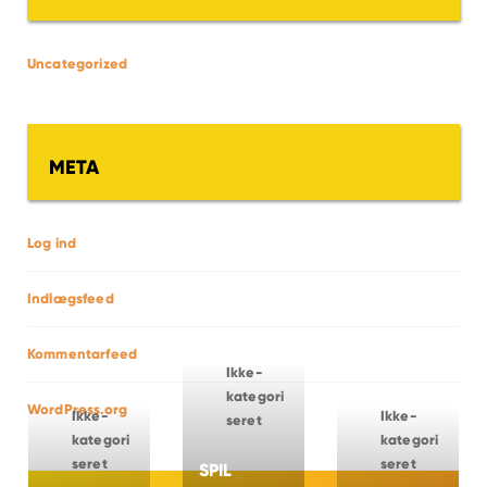
Uncategorized
META
Log ind
Indlægsfeed
Kommentarfeed
Ikke-
kategori
WordPress.org
Ikke-
Ikke-
seret
kategori
kategori
seret
seret
SPIL