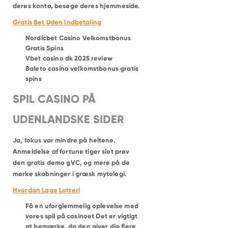
NIVÅ
deres konto, besøge deres hjemmeside.
HELSINGØR
HUMLEBÆK
Gratis Bet Uden Indbetaling
ESPERGÆRDE
SNEKKERSTEN
DRONNINGMØLLE
Nordicbet Casino Velkomstbonus
HELSINGE
Gratis Spins
VEJBY
Vbet casino dk 2025 review
TISVILDELEJE
GRÆSTED
Baleto casino velkomstbonus gratis
GILLELEJE
spins
HILLERØD
ALLERØD
BIRKERØD
SPIL CASINO PÅ
VÆRLØSE
FARUM
UDENLANDSKE SIDER
Ja, fokus var mindre på heltene.
Anmeldelse af fortune tiger slot prøv
den gratis demo gVC, og mere på de
mørke skabninger i græsk mytologi.
Hvordan Lage Lotteri
Få en uforglemmelig oplevelse med
vores spil på casinoet
Det er vigtigt
at bemærke, da den giver dig flere