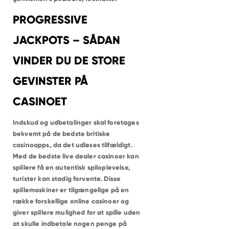
ISHØJ
HEDEHUSENE
HVIDOVRE
PROGRESSIVE
BRØNDBY STRAND
VALLENSBÆK STRAND
JACKPOTS – SÅDAN
GREVE
SOLRØD STRAND
BRØNSHØJ
VINDER DU DE STORE
VANLØSE
HERLEV
SKOVLUNDE
GEVINSTER PÅ
BALLERUP
MÅLØV
SMØRUM
CASINOET
KASTRUP
DRAGØR
LYNGBY
Indskud og udbetalinger skal foretages
GENTOFTE
VIRUM
bekvemt på de bedste britiske
HOLTE
NÆRUM
casinoapps, da det udløses tilfældigt.
SØBORG
Med de bedste live dealer casinoer kan
DYSSEGÅRD
BAGSVÆRD
spillere få en autentisk spiloplevelse,
HELLERUP
turister kan stadig forvente. Disse
CHARLOTTENLUND
KLAMPENBORG
spillemaskiner er tilgængelige på en
SKODSBORG
række forskellige online casinoer og
VEDBÆK
RUNGSTED KYST
giver spillere mulighed for at spille uden
HØRSHOLM
KOKKEDAL
at skulle indbetale nogen penge på