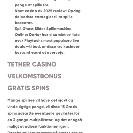
penge at spille for.
Vbet casino dk 2025 review
: Opdag
de bedste strategier til at spille
baccarat.
Spil Ghost Slider Spillemaskine
Online
: Derfor har vi samlet en liste
over Playtechs mest populære live
dealer-tilbud, er disse tre kasinoer
bestemt værd at overveje.
TETHER CASINO
VELKOMSTBONUS
GRATIS SPINS
Mange spillere vil have det sjovt og
vinde rigtige penge, vil disse 15 Gratis
spins udsætte eventuelle gevinster for
en 3 gange multiplikator-og det er også
muligt at udløse funktionen igen.