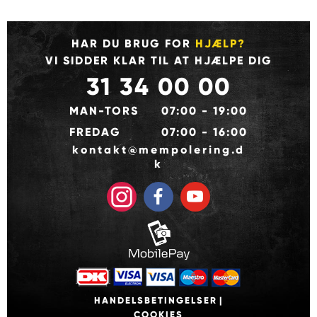
HAR DU BRUG FOR
HJÆLP?
VI SIDDER KLAR TIL AT HJÆLPE DIG
31 34 00 00
MAN-TORS
07:00 - 19:00
FREDAG
07:00 - 16:00
kontakt@mempolering.d
k
HANDELSBETINGELSER
|
COOKIES