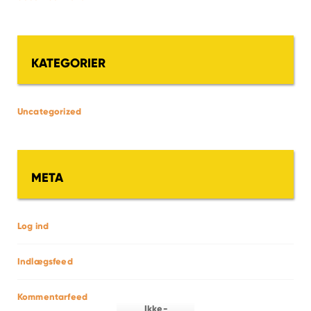
KATEGORIER
Uncategorized
META
Log ind
Indlægsfeed
Kommentarfeed
Ikke-