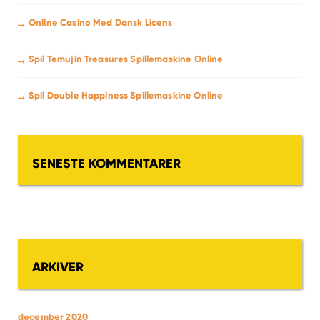
Online Casino Med Dansk Licens
Spil Temujin Treasures Spillemaskine Online
Spil Double Happiness Spillemaskine Online
SENESTE KOMMENTARER
ARKIVER
december 2020