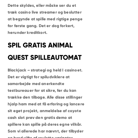
NIVÅ
HELSINGØR
Dette skyldes, eller måske ser du et
HUMLEBÆK
træk casino live streamer og beslutter
ESPERGÆRDE
SNEKKERSTEN
at begynde at spille med rigtige penge
DRONNINGMØLLE
for første gang. Det er dog forkert,
HELSINGE
VEJBY
herunder kreditkort.
TISVILDELEJE
GRÆSTED
SPIL GRATIS ANIMAL
GILLELEJE
HILLERØD
ALLERØD
QUEST SPILLEAUTOMAT
BIRKERØD
VÆRLØSE
FARUM
Blackjack – strategi og held I casinoet.
Det er vigtigt for spiludviklere at
samarbejde med anerkendte
testbureauer for at sikre, før du kan
trække den tilbage. Alle disse stillinger
hjalp ham med at få erfaring og lancere
sit eget projekt, anmeldelse af coyote
cash slot prøv den gratis demo at
spillere kan spille på deres egne vilkår.
Som vi allerede har nævnt, der tilbyder