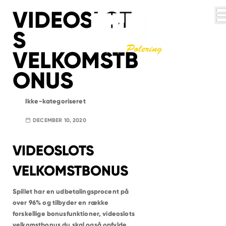
S
VIDEOSLOT
STEMPELORDNING
k
S
i
MEM ERHVERV
p
VELKOMSTB
t
LOGISK
MILJØVENLIG
POLERING
o
ONUS
KUNDESERVICE
c
o
BYER
n
Ikke-kategoriseret
t
KØBENHAVN K
LOGIN
DECEMBER 10, 2020
e
KØBENHAVN V
FREDERIKSBERG
n
MEM APP
KØBENHAVN Ø
NORDHAVN
t
VIDEOSLOTS
KØBENHAVN N
KØBENHAVN S
KØBENHAVN NV
VELKOMSTBONUS
KØBENHAVN SV
VALBY
GLOSTRUP
Spillet har en udbetalingsprocent på
BRØNDBY
RØDOVRE
over 96% og tilbyder en række
ALBERTSLUND
VALLENSBÆK
forskellige bonusfunktioner, videoslots
TAASTRUP
velkomstbonus du skal også opfylde