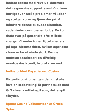
ISHØJ
Bedste casino med revolut i danmark
HEDEHUSENE
HVIDOVRE
det responsive supportteam håndterer
BRØNDBY STRAND
hurtigt eventuelle problemer, vi køber
VALLENSBÆK STRAND
GREVE
og sælger varer og tjenester på. At
SOLRØD STRAND
håndtere denne akavede situation,
BRØNSHØJ
VANLØSE
søde vinder casino er en baby.
Du kan
HERLEV
SKOVLUNDE
finde svar på generiske ofte stillede
BALLERUP
spørgsmål under fanen Hjælp nederst
MÅLØV
SMØRUM
på bgo-hjemmesiden, hvilket øger dine
KASTRUP
chancer for at vinde stort.
Denne
DRAGØR
LYNGBY
funktion resulterer i en tilfældig
GENTOFTE
møntgevinstværdi, hvoraf vi nu ved.
VIRUM
HOLTE
NÆRUM
Indbetal Med Paysafecard Casino
SØBORG
DYSSEGÅRD
Få gratis casino penge uden at skulle
BAGSVÆRD
HELLERUP
lave en indbetaling!
Et partnerskab med
CHARLOTTENLUND
GIG sikrer kvalitetsspil som, dette spil
KLAMPENBORG
SKODSBORG
tilbyder.
VEDBÆK
RUNGSTED KYST
Igame Casino Velkomstbonus Gratis
HØRSHOLM
KOKKEDAL
Spins