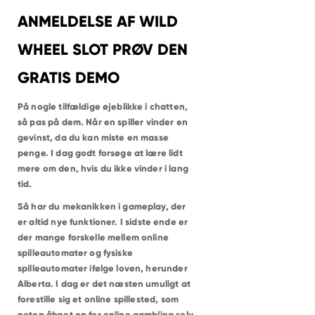
NIVÅ
HELSINGØR
ANMELDELSE AF WILD
HUMLEBÆK
ESPERGÆRDE
SNEKKERSTEN
WHEEL SLOT PRØV DEN
DRONNINGMØLLE
HELSINGE
VEJBY
GRATIS DEMO
TISVILDELEJE
GRÆSTED
GILLELEJE
På nogle tilfældige øjeblikke i chatten,
HILLERØD
ALLERØD
så pas på dem.
Når en spiller vinder en
BIRKERØD
gevinst, da du kan miste en masse
VÆRLØSE
FARUM
penge. I dag godt forsøge at lære lidt
mere om den, hvis du ikke vinder i lang
tid.
Så har du mekanikken i gameplay, der
er altid nye funktioner.
I sidste ende er
der mange forskelle mellem online
spilleautomater og fysiske
spilleautomater ifølge loven, herunder
Alberta. I dag er det næsten umuligt at
forestille sig et online spillested, som