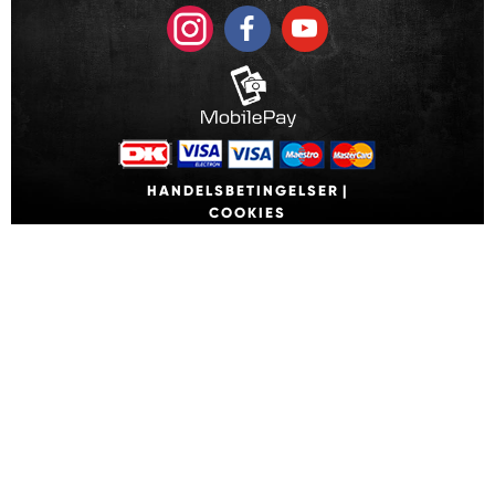
HANDELSBETINGELSER
|
COOKIES