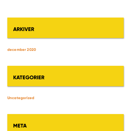
ARKIVER
december 2020
KATEGORIER
Uncategorized
META