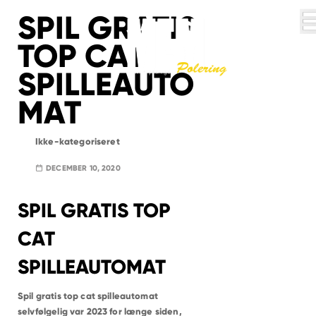
S
SPIL GRATIS
STEMPELORDNING
k
TOP CAT
i
MEM ERHVERV
p
SPILLEAUTO
t
LOGISK
MILJØVENLIG
POLERING
o
MAT
KUNDESERVICE
c
o
BYER
n
Ikke-kategoriseret
t
KØBENHAVN K
LOGIN
DECEMBER 10, 2020
e
KØBENHAVN V
FREDERIKSBERG
n
MEM APP
KØBENHAVN Ø
NORDHAVN
t
SPIL GRATIS TOP
KØBENHAVN N
KØBENHAVN S
KØBENHAVN NV
CAT
KØBENHAVN SV
VALBY
GLOSTRUP
SPILLEAUTOMAT
BRØNDBY
RØDOVRE
ALBERTSLUND
Spil gratis top cat spilleautomat
VALLENSBÆK
TAASTRUP
selvfølgelig var 2023 for længe siden,