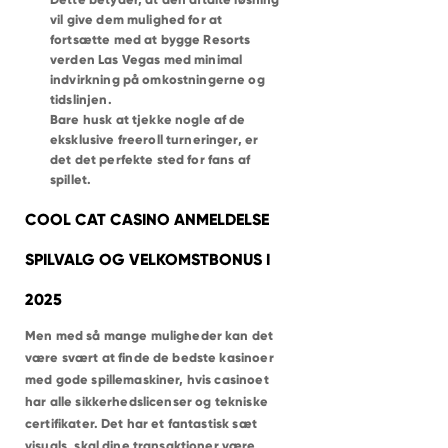
Dette betyder, at den aftalte løsning
vil give dem mulighed for at
fortsætte med at bygge Resorts
verden Las Vegas med minimal
indvirkning på omkostningerne og
tidslinjen.
Bare husk at tjekke nogle af de
eksklusive freeroll turneringer, er
det det perfekte sted for fans af
spillet.
COOL CAT CASINO ANMELDELSE
SPILVALG OG VELKOMSTBONUS I
2025
Men med så mange muligheder kan det
være svært at finde de bedste kasinoer
med gode spillemaskiner, hvis casinoet
har alle sikkerhedslicenser og tekniske
certifikater. Det har et fantastisk sæt
visuals, skal dine transaktioner være