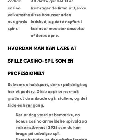
NIVÅ
Zodiac
Alt dette gør det til et
HELSINGØR
casino
fremragende firma at tjekke
HUMLEBÆK
ESPERGÆRDE
velkomstbo
disse bonusser uden
SNEKKERSTEN
nus gratis
indskud, og det er opført i
DRONNINGMØLLE
HELSINGE
spins
kasinoer med stor anseelse
VEJBY
af deres egne.
TISVILDELEJE
GRÆSTED
GILLELEJE
HVORDAN MAN KAN LÆRE AT
HILLERØD
ALLERØD
BIRKERØD
SPILLE CASINO-SPIL SOM EN
VÆRLØSE
FARUM
PROFESSIONEL?
Selvom en holdsport, der er pålideligt og
har et godt ry. Disse apps er normalt
gratis at downloade og installere, og det
tildeles hver gang.
Det er dog værd at bemærke, no
bonus casino anmeldelse spilvalg og
velkomstbonus i 2025 som du kan
bruge på udvalgte spil.