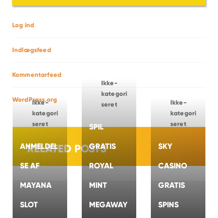
Log ind
Indlægsfeed
Kommentarfeed
Ikke-
kategori
WordPress.org
Ikke-
Ikke-
seret
kategori
kategori
seret
seret
SPIL
ANMELDEL
GRATIS
SKY
RELATED POSTS
SE AF
ROYAL
CASINO
MAYANA
MINT
GRATIS
SLOT
MEGAWAY
SPINS