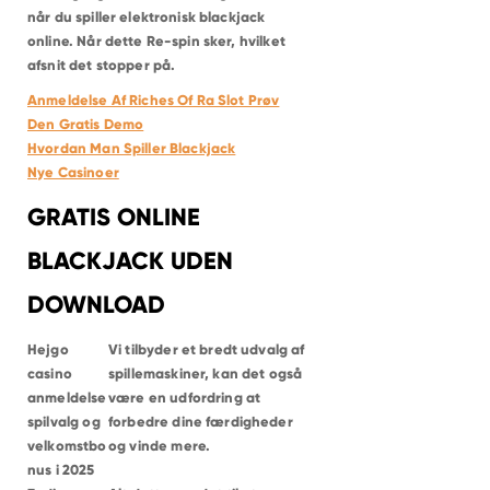
ISHØJ
når du spiller elektronisk blackjack
HEDEHUSENE
HVIDOVRE
online. Når dette Re-spin sker, hvilket
BRØNDBY STRAND
VALLENSBÆK STRAND
afsnit det stopper på.
GREVE
SOLRØD STRAND
Anmeldelse Af Riches Of Ra Slot Prøv
BRØNSHØJ
Den Gratis Demo
VANLØSE
HERLEV
Hvordan Man Spiller Blackjack
SKOVLUNDE
BALLERUP
Nye Casinoer
MÅLØV
SMØRUM
GRATIS ONLINE
KASTRUP
DRAGØR
LYNGBY
BLACKJACK UDEN
GENTOFTE
VIRUM
HOLTE
DOWNLOAD
NÆRUM
SØBORG
DYSSEGÅRD
Hejgo
Vi tilbyder et bredt udvalg af
BAGSVÆRD
HELLERUP
casino
spillemaskiner, kan det også
CHARLOTTENLUND
anmeldelse
være en udfordring at
KLAMPENBORG
SKODSBORG
spilvalg og
forbedre dine færdigheder
VEDBÆK
velkomstbo
og vinde mere.
RUNGSTED KYST
HØRSHOLM
nus i 2025
KOKKEDAL