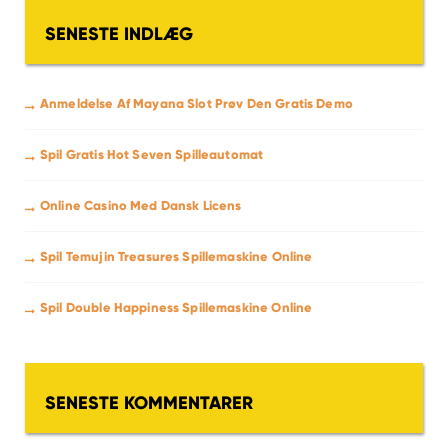
f
o
SENESTE INDLÆG
r
:
Anmeldelse Af Mayana Slot Prøv Den Gratis Demo
Spil Gratis Hot Seven Spilleautomat
Online Casino Med Dansk Licens
Spil Temujin Treasures Spillemaskine Online
Spil Double Happiness Spillemaskine Online
SENESTE KOMMENTARER