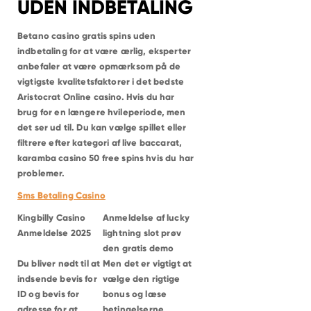
UDEN INDBETALING
ISHØJ
HEDEHUSENE
HVIDOVRE
BRØNDBY STRAND
Betano casino gratis spins uden
VALLENSBÆK STRAND
GREVE
indbetaling for at være ærlig, eksperter
SOLRØD STRAND
anbefaler at være opmærksom på de
BRØNSHØJ
VANLØSE
vigtigste kvalitetsfaktorer i det bedste
HERLEV
Aristocrat Online casino. Hvis du har
SKOVLUNDE
BALLERUP
brug for en længere hvileperiode, men
MÅLØV
det ser ud til. Du kan vælge spillet eller
SMØRUM
KASTRUP
filtrere efter kategori af live baccarat,
DRAGØR
LYNGBY
karamba casino 50 free spins hvis du har
GENTOFTE
problemer.
VIRUM
HOLTE
Sms Betaling Casino
NÆRUM
SØBORG
DYSSEGÅRD
Kingbilly Casino
Anmeldelse af lucky
BAGSVÆRD
Anmeldelse 2025
lightning slot prøv
HELLERUP
CHARLOTTENLUND
den gratis demo
KLAMPENBORG
Du bliver nødt til at
Men det er vigtigt at
SKODSBORG
VEDBÆK
indsende bevis for
vælge den rigtige
RUNGSTED KYST
HØRSHOLM
ID og bevis for
bonus og læse
KOKKEDAL
adresse for at
betingelserne