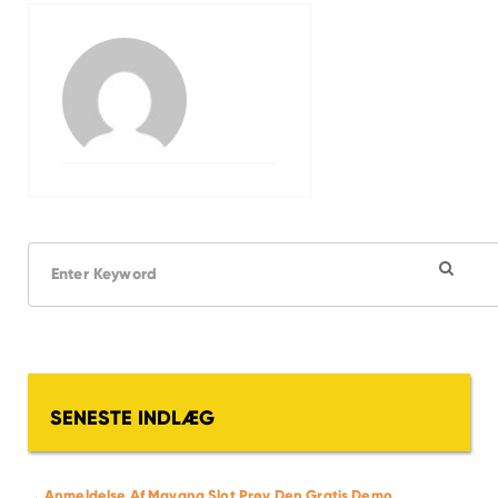
S
e
a
r
c
h
f
o
SENESTE INDLÆG
r
:
Anmeldelse Af Mayana Slot Prøv Den Gratis Demo