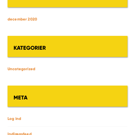
december 2020
KATEGORIER
Uncategorized
META
Log ind
Indlægsfeed