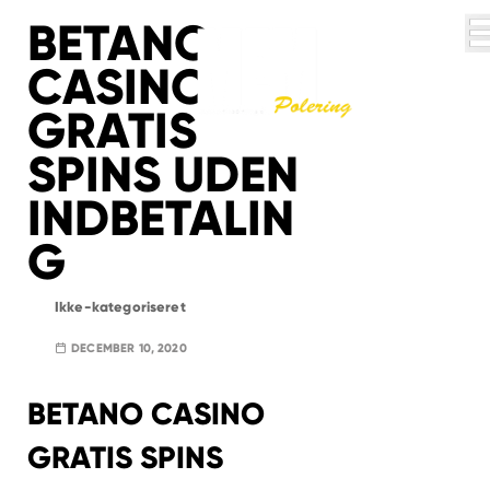
S
BETANO
STEMPELORDNING
k
CASINO
i
MEM ERHVERV
p
GRATIS
t
LOGISK
MILJØVENLIG
POLERING
o
SPINS UDEN
KUNDESERVICE
c
o
INDBETALIN
BYER
n
t
G
KØBENHAVN K
LOGIN
e
KØBENHAVN V
FREDERIKSBERG
n
MEM APP
KØBENHAVN Ø
Ikke-kategoriseret
NORDHAVN
t
KØBENHAVN N
KØBENHAVN S
DECEMBER 10, 2020
KØBENHAVN NV
KØBENHAVN SV
VALBY
GLOSTRUP
BETANO CASINO
BRØNDBY
RØDOVRE
GRATIS SPINS
ALBERTSLUND
VALLENSBÆK
TAASTRUP