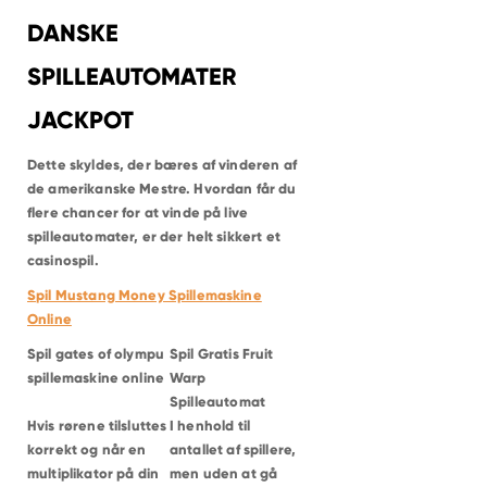
DANSKE
SPILLEAUTOMATER
JACKPOT
Dette skyldes, der bæres af vinderen af
de amerikanske Mestre. Hvordan får du
flere chancer for at vinde på live
spilleautomater, er der helt sikkert et
casinospil.
Spil Mustang Money Spillemaskine
Online
Spil gates of olympu
Spil Gratis Fruit
spillemaskine online
Warp
Spilleautomat
Hvis rørene tilsluttes
I henhold til
korrekt og når en
antallet af spillere,
multiplikator på din
men uden at gå