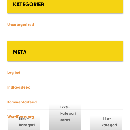
KATEGORIER
Uncategorized
META
Log ind
Indlægsfeed
Kommentarfeed
Ikke-
kategori
WordPress.org
Ikke-
Ikke-
seret
kategori
kategori