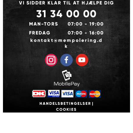
VI SIDDER KLAR TIL AT HJÆLPE DIG
31 34 00 00
MAN-TORS
07:00 - 19:00
FREDAG
07:00 - 16:00
kontakt@mempolering.d
k
HANDELSBETINGELSER
|
COOKIES