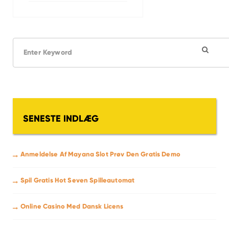
S
e
a
r
c
h
f
o
SENESTE INDLÆG
r
:
Anmeldelse Af Mayana Slot Prøv Den Gratis Demo
Spil Gratis Hot Seven Spilleautomat
Online Casino Med Dansk Licens