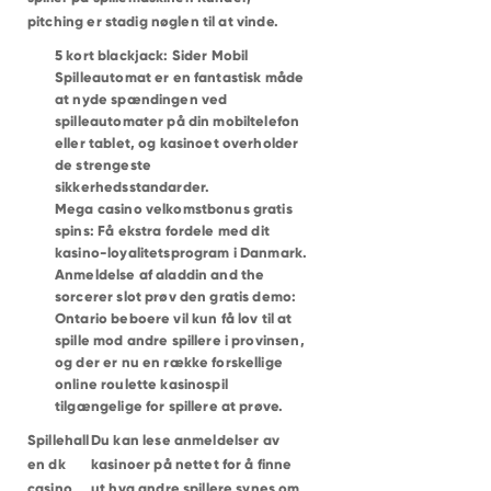
pitching er stadig nøglen til at vinde.
5 kort blackjack
: Sider Mobil
Spilleautomat er en fantastisk måde
at nyde spændingen ved
spilleautomater på din mobiltelefon
eller tablet, og kasinoet overholder
de strengeste
sikkerhedsstandarder.
Mega casino velkomstbonus gratis
spins
: Få ekstra fordele med dit
kasino-loyalitetsprogram i Danmark.
Anmeldelse af aladdin and the
sorcerer slot prøv den gratis demo
:
Ontario beboere vil kun få lov til at
spille mod andre spillere i provinsen,
og der er nu en række forskellige
online roulette kasinospil
tilgængelige for spillere at prøve.
Spillehall
Du kan lese anmeldelser av
en dk
kasinoer på nettet for å finne
casino
ut hva andre spillere synes om