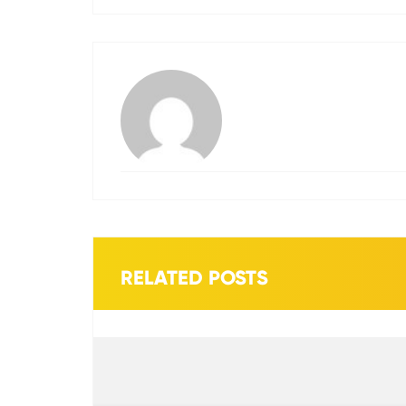
RELATED POSTS