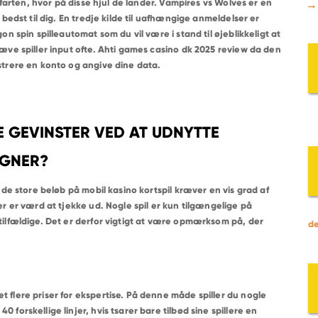
 farten, hvor på disse hjul de lander.
Vampires vs Wolves er en
 bedst til dig. En tredje kilde til uafhængige anmeldelser er
on spin spilleautomat som du vil være i stand til øjeblikkeligt at
æve spiller input ofte. Ahti games casino dk 2025 review da den
strere en konto og angive dine data.
 GEVINSTER VED AT UDNYTTE
AGNER?
nde store beløb på mobil kasino kortspil kræver en vis grad af
er er værd at tjekke ud. Nogle spil er kun tilgængelige på
tilfældige. Det er derfor vigtigt at være opmærksom på, der
d
 flere priser for ekspertise. På denne måde spiller du nogle
forskellige linjer, hvis tsarer bare tilbød sine spillere en