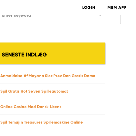
LOGIN
MEM APP
SENESTE INDLÆG
Anmeldelse Af Mayana Slot Prøv Den Gratis Demo
Spil Gratis Hot Seven Spilleautomat
Online Casino Med Dansk Licens
Spil Temujin Treasures Spillemaskine Online